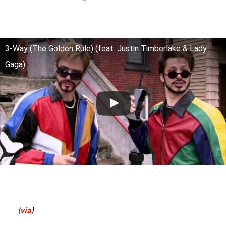
3-Way (The Golden Rule) (feat. Justin Timberlake & Lady
Gaga)
(
via
)