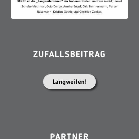
DANKE an die „Langweiler:innen“ der höheren Stufen:
Andreas Wedel, Daniel
Schulze-Wethmar, Goto Dengo, Annika Engel, Dirk Zimmermann, Marcel
Nasemann, Kristian Gäckle und Christian Zenker.
ZUFALLSBEITRAG
Langweilen!
PARTNER