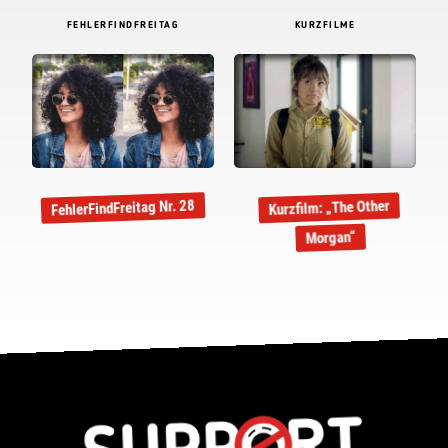
FEHLERFINDFREITAG
KURZFILME
FehlerFindFreitag Nr. 28
Kurzfilm: „The Other
Morgan“