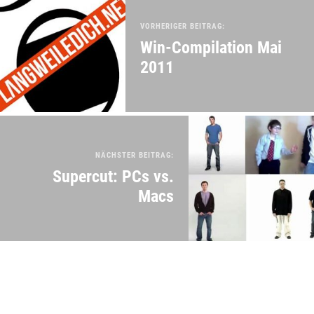
VORHERIGER BEITRAG:
Win-Compilation Mai
2011
NÄCHSTER BEITRAG:
Supercut: PCs vs.
Macs