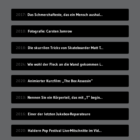
2017
Das Schmerzhafteste, das ein Mensch aushalten kann
2010
Fotografie: Carsten Jamrow
2018
Die skurrilen Tricks von Skateboarder Matt Tomasello
2024
Wie wohl der Fleck an die Wand gekommen ist?
2020
Animierter Kurzfilm: „The Box Assassin“
2013
Nennen Sie ein Körperteil, das mit „T“ beginnt
2016
Einer der letzten Jukebox-Reparateure
2020
Haldern Pop Festival Live-Mitschnitte im Videostream (2008-2019)