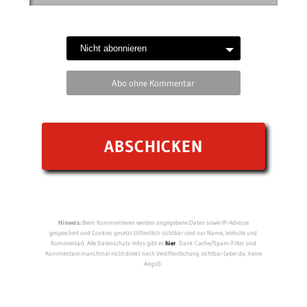
Abo ohne Kommentar
Hinweis:
Beim Kommentieren werden angegebene Daten sowie IP-Adresse
gespeichert und Cookies gesetzt (öffentlich sichtbar sind nur Name, Website und
Kommentar). Alle Datenschutz-Infos gibt es
hier
. Dank Cache/Spam-Filter sind
Kommentare manchmal nicht direkt nach Veröffentlichung sichtbar (aber da, keine
Angst).