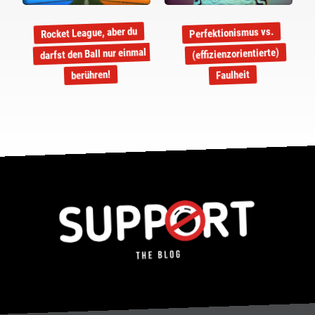
Rocket League, aber du
Perfektionismus vs.
darfst den Ball nur einmal
(effizienzorientierte)
berühren!
Faulheit