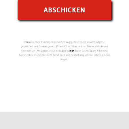
Hinweis:
Beim Kommentieren werden angegebene Daten sowie IP-Adresse
gespeichert und Cookies gesetzt (öffentlich sichtbar sind nur Name, Website und
Kommentar). Alle Datenschutz-Infos gibt es
hier
. Dank Cache/Spam-Filter sind
Kommentare manchmal nicht direkt nach Veröffentlichung sichtbar (aber da, keine
Angst).