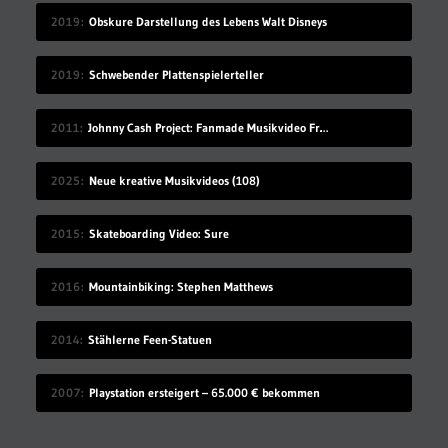
2019
Obskure Darstellung des Lebens Walt Disneys
2019
Schwebender Plattenspielerteller
2011
Johnny Cash Project: Fanmade Musikvideo Frame by Frame
2025
Neue kreative Musikvideos (108)
2015
Skateboarding Video: Sure
2016
Mountainbiking: Stephen Matthews
2014
Stählerne Feen-Statuen
2007
Playstation ersteigert – 65.000 € bekommen