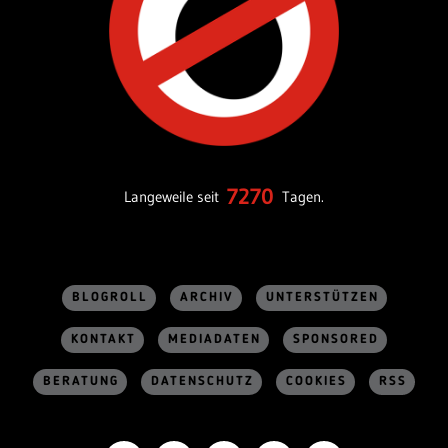
7270
Langeweile seit
Tagen.
BLOGROLL
ARCHIV
UNTERSTÜTZEN
KONTAKT
MEDIADATEN
SPONSORED
BERATUNG
DATENSCHUTZ
COOKIES
RSS