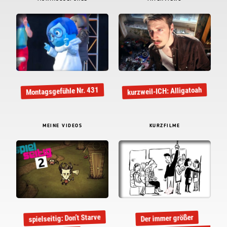
kurzweil-ICH: Alligatoah
Montagsgefühle Nr. 431
MEINE VIDEOS
KURZFILME
spielseitig: Don’t Starve
Der immer größer