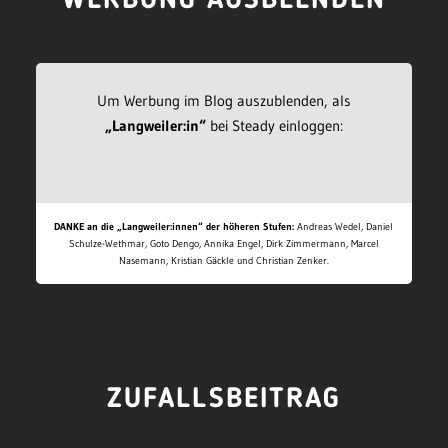
WERBUNG AUSBLENDEN
Um Werbung im Blog auszublenden, als
„Langweiler:in“
bei Steady einloggen:
DANKE an die „Langweiler:innen“ der höheren Stufen:
Andreas Wedel, Daniel
Schulze-Wethmar, Goto Dengo, Annika Engel, Dirk Zimmermann, Marcel
Nasemann, Kristian Gäckle und Christian Zenker.
ZUFALLSBEITRAG