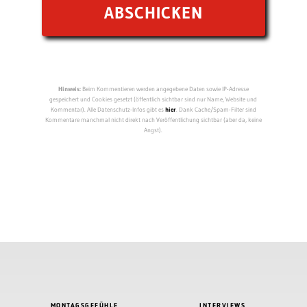
Hinweis:
Beim Kommentieren werden angegebene Daten sowie IP-Adresse
gespeichert und Cookies gesetzt (öffentlich sichtbar sind nur Name, Website und
Kommentar). Alle Datenschutz-Infos gibt es
hier
. Dank Cache/Spam-Filter sind
Kommentare manchmal nicht direkt nach Veröffentlichung sichtbar (aber da, keine
Angst).
MONTAGSGEFÜHLE
INTERVIEWS