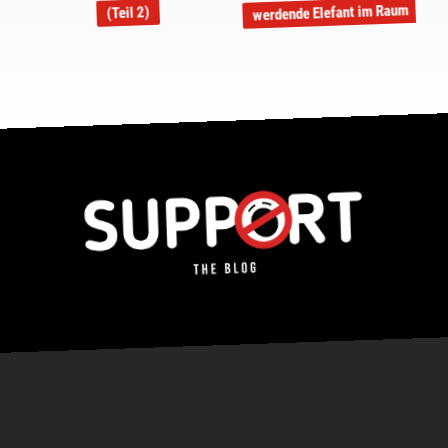
werdende Elefant im Raum
(Teil 2)