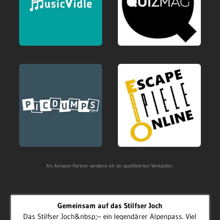
Als Amazon-Partner verdiene ich an qualifizierten Verkäufen.
Gemeinsam auf das Stilfser Joch
Das Stilfser Joch&nbsp;– ein legendärer Alpenpass. Viel