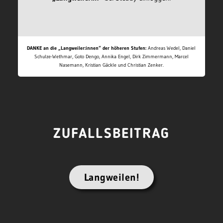
DANKE an die „Langweiler:innen“ der höheren Stufen:
Andreas Wedel, Daniel
Schulze-Wethmar, Goto Dengo, Annika Engel, Dirk Zimmermann, Marcel
Nasemann, Kristian Gäckle und Christian Zenker.
ZUFALLSBEITRAG
Langweilen!