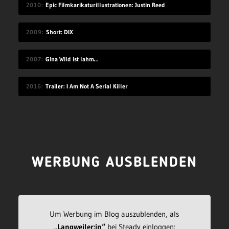
2010
Epic Filmkarikaturillustrationen: Justin Reed
2009
Short: DIX
2007
Gina Wild ist lahm…
2016
Trailer: I Am Not A Serial Killer
WERBUNG AUSBLENDEN
Um Werbung im Blog auszublenden, als
„Langweiler:in“
bei Steady einloggen: