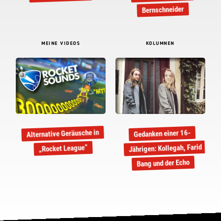
Bernschneider
MEINE VIDEOS
KOLUMNEN
Alternative Geräusche in
Gedanken einer 16-
Jährigen: Kollegah, Farid
„Rocket League“
Bang und der Echo