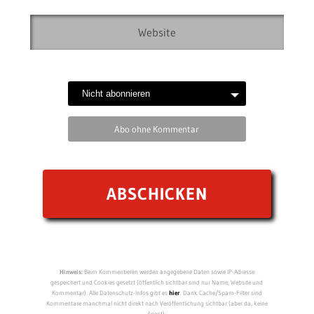
Abo ohne Kommentar
Hinweis:
Beim Kommentieren werden angegebene Daten sowie IP-Adresse
gespeichert und Cookies gesetzt (öffentlich sichtbar sind nur Name, Website und
Kommentar). Alle Datenschutz-Infos gibt es
hier
. Dank Cache/Spam-Filter sind
Kommentare manchmal nicht direkt nach Veröffentlichung sichtbar (aber da, keine
Angst).