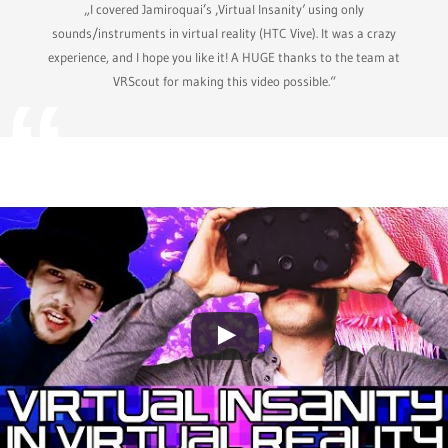
„I covered Jamiroquai’s ‚Virtual Insanity‘ using only
sounds/instruments in virtual reality (HTC Vive). It was a crazy
experience, and I hope you like it! A HUGE thanks to the team at
VRScout for making this video possible.“