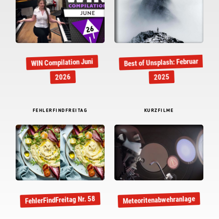
Best of Unsplash: Februar
WIN Compilation Juni
2026
2025
FEHLERFINDFREITAG
KURZFILME
Meteoritenabwehranlage
FehlerFindFreitag Nr. 58