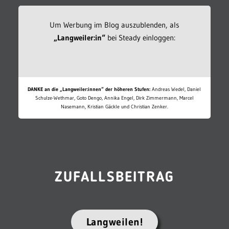
Um Werbung im Blog auszublenden, als
„Langweiler:in“
bei Steady einloggen:
DANKE an die „Langweiler:innen“ der höheren Stufen:
Andreas Wedel, Daniel
Schulze-Wethmar, Goto Dengo, Annika Engel, Dirk Zimmermann, Marcel
Nasemann, Kristian Gäckle und Christian Zenker.
ZUFALLSBEITRAG
Langweilen!