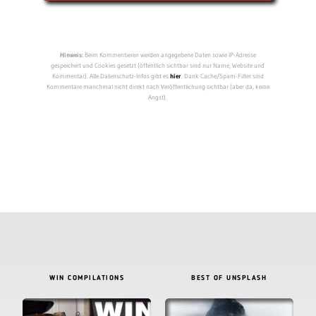
Hinweis:
Beim Kommentieren werden angegebene Daten sowie IP-Adresse
gespeichert und Cookies gesetzt (öffentlich sichtbar sind nur Name, Website und
Kommentar). Alle Datenschutz-Infos gibt es
hier
. Dank Cache/Spam-Filter sind
Kommentare manchmal nicht direkt nach Veröffentlichung sichtbar (aber da, keine
Angst).
WIN COMPILATIONS
BEST OF UNSPLASH