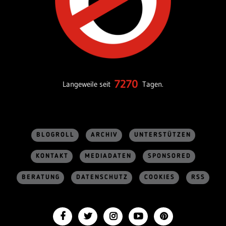
7270
Langeweile seit
Tagen.
BLOGROLL
ARCHIV
UNTERSTÜTZEN
KONTAKT
MEDIADATEN
SPONSORED
BERATUNG
DATENSCHUTZ
COOKIES
RSS