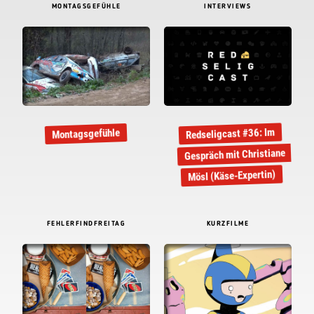
MONTAGSGEFÜHLE
INTERVIEWS
Redseligcast #36: Im
Montagsgefühle
Gespräch mit Christiane
Mösl (Käse-Expertin)
FEHLERFINDFREITAG
KURZFILME