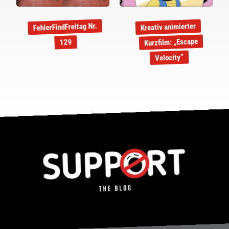
FehlerFindFreitag Nr.
Kreativ animierter
Kurzfilm: „Escape
129
Velocity“