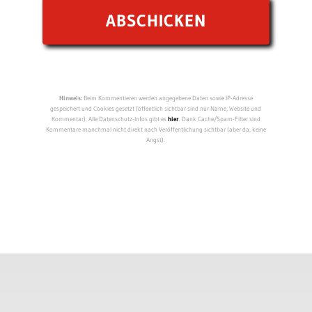
Hinweis:
Beim Kommentieren werden angegebene Daten sowie IP-Adresse
gespeichert und Cookies gesetzt (öffentlich sichtbar sind nur Name, Website und
Kommentar). Alle Datenschutz-Infos gibt es
hier
. Dank Cache/Spam-Filter sind
Kommentare manchmal nicht direkt nach Veröffentlichung sichtbar (aber da, keine
Angst).