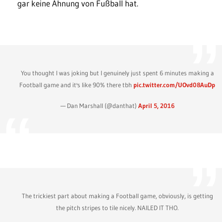
gar keine Ahnung von Fußball hat.
You thought I was joking but I genuinely just spent 6 minutes making a
Football game and it's like 90% there tbh
pic.twitter.com/UOvd08AuDp
— Dan Marshall (@danthat)
April 5, 2016
The trickiest part about making a Football game, obviously, is getting
the pitch stripes to tile nicely. NAILED IT THO.