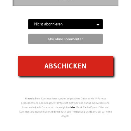
Abo ohne Kommentar
Hinweis:
Beim Kommentieren werden angegebene Daten sowie IP-Adresse
gespeichert und Cookies gesetzt (öffentlich sichtbar sind nur Name, Website und
Kommentar). Alle Datenschutz-Infos gibt es
hier
. Dank Cache/Spam-Filter sind
Kommentare manchmal nicht direkt nach Veröffentlichung sichtbar (aber da, keine
Angst).