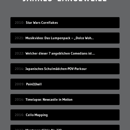
2010
Star Wars Cornflakes
2021
Musikvideo: Das Lumpenpack – „Dolce Wohnen“
2022
Welcher dieser 7 angeblichen Comedians ist gar keiner?
2014
Japanisches Schulmädchen-POV-Parkour
2009
Pain(t)ball
2014
Timelapse: Newcastle in Motion
2016
Cello Mapping