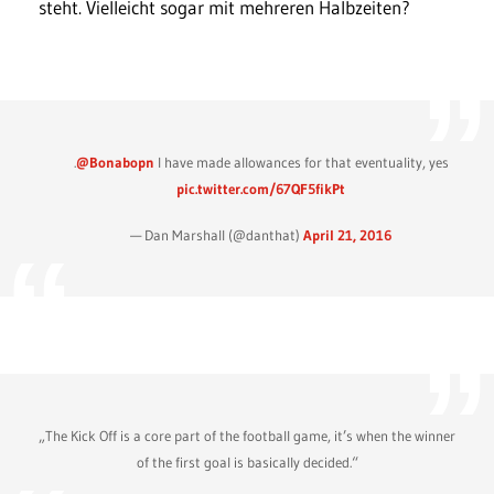
steht. Vielleicht sogar mit mehreren Halbzeiten?
.
@Bonabopn
I have made allowances for that eventuality, yes
pic.twitter.com/67QF5fikPt
— Dan Marshall (@danthat)
April 21, 2016
„The Kick Off is a core part of the football game, it’s when the winner
of the first goal is basically decided.“