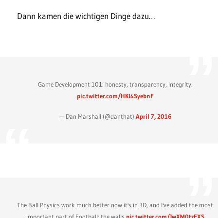
Dann kamen die wichtigen Dinge dazu…
Game Development 101: honesty, transparency, integrity.
pic.twitter.com/HKl4SyebnF
— Dan Marshall (@danthat)
April 7, 2016
The Ball Physics work much better now it's in 3D, and I've added the most
important part of Football: the walls
pic.twitter.com/JwXM0tzFXS