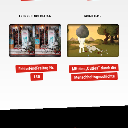
FEHLERFINDFREITAG
KURZFILME
Mit den „Cuties“ durch die
FehlerFindFreitag Nr.
Menschheitsgeschichte
130