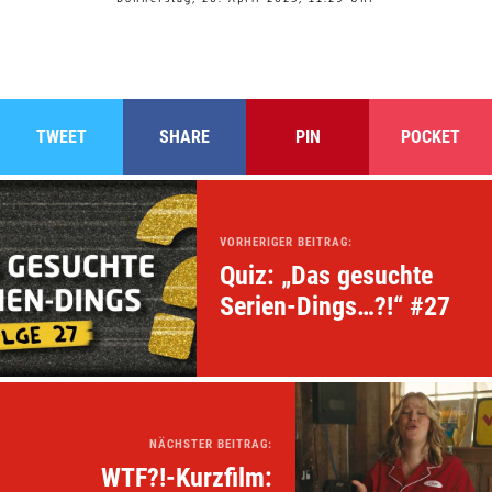
TWEET
SHARE
PIN
POCKET
VORHERIGER BEITRAG:
Quiz: „Das gesuchte
Serien-Dings…?!“ #27
NÄCHSTER BEITRAG:
WTF?!-Kurzfilm: