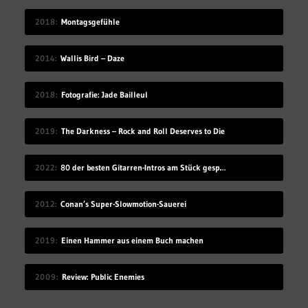
2018
Montagsgefühle
2014
Wallis Bird – Daze
2018
Fotografie: Jade Bailleul
2019
The Darkness – Rock and Roll Deserves to Die
2022
80 der besten Gitarren-Intros am Stück gespielt
2012
Conan’s Super-Slowmotion-Sauerei
2019
Einen Hammer aus einem Buch machen
2009
Review: Public Enemies