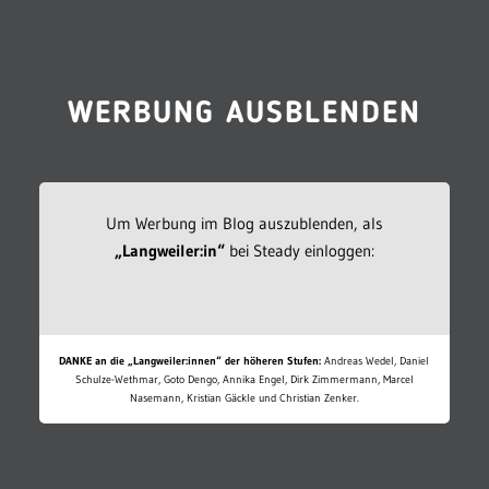
WERBUNG AUSBLENDEN
Um Werbung im Blog auszublenden, als
„Langweiler:in“
bei Steady einloggen:
DANKE an die „Langweiler:innen“ der höheren Stufen:
Andreas Wedel, Daniel
Schulze-Wethmar, Goto Dengo, Annika Engel, Dirk Zimmermann, Marcel
Nasemann, Kristian Gäckle und Christian Zenker.