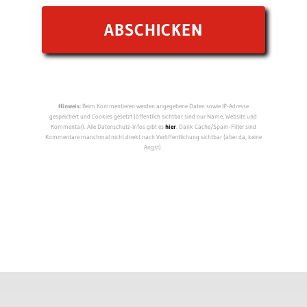
Hinweis:
Beim Kommentieren werden angegebene Daten sowie IP-Adresse
gespeichert und Cookies gesetzt (öffentlich sichtbar sind nur Name, Website und
Kommentar). Alle Datenschutz-Infos gibt es
hier
. Dank Cache/Spam-Filter sind
Kommentare manchmal nicht direkt nach Veröffentlichung sichtbar (aber da, keine
Angst).