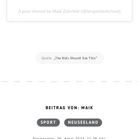
A post shared by Maik Zehrfeld (@langweiledichnet)
Quelle:
„The Kids Should See This“
BEITRAG VON: MAIK
SPORT
NEUSEELAND
Donnerstag, 20. April 2023, 11:29 Uhr