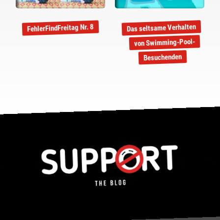
Das seltsame Verhalten
FehlerFindFreitag Nr. 8
von Swimming-Pool-
Besuchenden