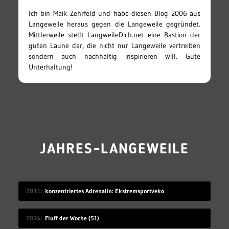
Ich bin Maik Zehrfeld und habe diesen Blog 2006 aus
Langeweile heraus gegen die Langeweile gegründet.
Mittlerweile stellt LangweileDich.net eine Bastion der
guten Laune dar, die nicht nur Langeweile vertreiben
sondern auch nachhaltig inspirieren will. Gute
Unterhaltung!
JAHRES-LANGEWEILE
2011
konzentriertes Adrenalin: Ekstremsportveko
2024
Fluff der Woche (51)