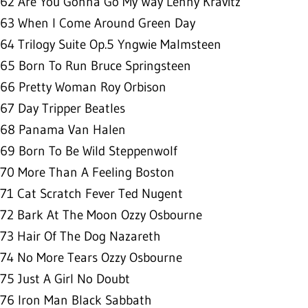
62 Are You Gonna Go My Way Lenny Kravitz
63 When I Come Around Green Day
64 Trilogy Suite Op.5 Yngwie Malmsteen
65 Born To Run Bruce Springsteen
66 Pretty Woman Roy Orbison
67 Day Tripper Beatles
68 Panama Van Halen
69 Born To Be Wild Steppenwolf
70 More Than A Feeling Boston
71 Cat Scratch Fever Ted Nugent
72 Bark At The Moon Ozzy Osbourne
73 Hair Of The Dog Nazareth
74 No More Tears Ozzy Osbourne
75 Just A Girl No Doubt
76 Iron Man Black Sabbath