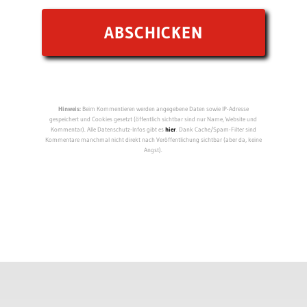
Hinweis:
Beim Kommentieren werden angegebene Daten sowie IP-Adresse
gespeichert und Cookies gesetzt (öffentlich sichtbar sind nur Name, Website und
Kommentar). Alle Datenschutz-Infos gibt es
hier
. Dank Cache/Spam-Filter sind
Kommentare manchmal nicht direkt nach Veröffentlichung sichtbar (aber da, keine
Angst).