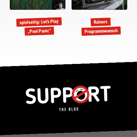
spielseitig: Let’s Play
Rainers
Programmwunsch
„Pool Panic“