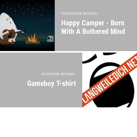
VORHERIGER BEITRAG:
Happy Camper - Born
With A Bothered Mind
NÄCHSTER BEITRAG:
Gameboy T-shirt