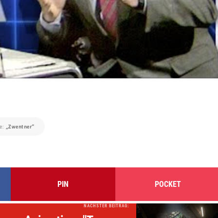
e:
„Zwentner“
PIN
POCKET
NÄCHSTER BEITRAG: