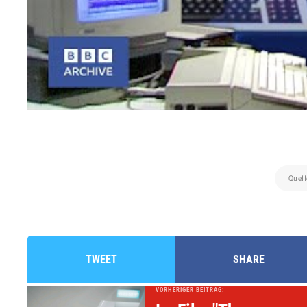
Quell
TWEET
SHARE
VORHERIGER BEITRAG: