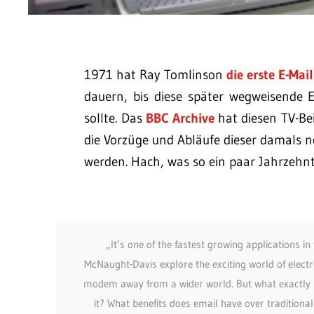
1971 hat Ray Tomlinson
die erste E-Mail
dauern, bis diese später wegweisende 
sollte. Das
BBC Archive
hat diesen TV-Be
die Vorzüge und Abläufe dieser damals n
werden. Hach, was so ein paar Jahrzeh
„It’s one of the fastest growing applications 
McNaught-Davis explore the exciting world of electr
modem away from a wider world. But what exactly is
it? What benefits does email have over tradition