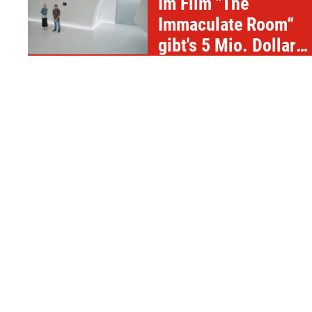
Im Film "The
Immaculate Room“
gibt's 5 Mio. Dollar
für 50 Tage
Langeweile