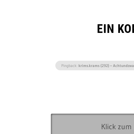
EIN K
Pingback:
krims.krams (292) – Achtundzw