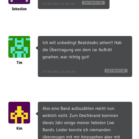
ANTWORTEN
17.06.2015, 11:16 Uhr
Sebastian
Ich will unbedingt Beatsteaks sehen!! Hab
die Übertragung von dem rar Auftritt
gesehen, war richtig gut!
Tim
ANTWORTEN
17.06.2015, 11:26 Uhr
Also eine Band aufzuzählen reicht nun
wirklich nicht. Zum Deichbrand kommen
dieses Jahr einige meiner liebsten Live
Kim
Bands. Leider konnte ich niemanden
überzeugen mit mir hinzugehen aber mit