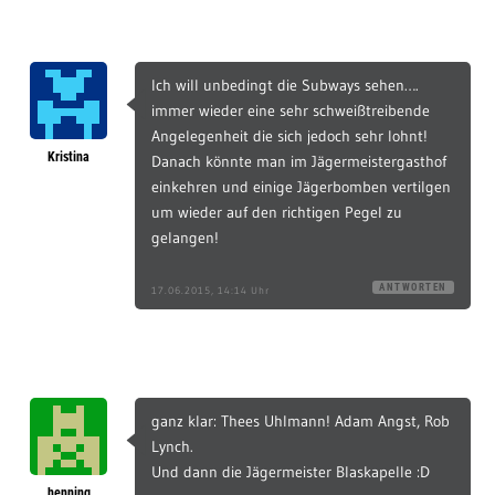
Ich will unbedingt die Subways sehen….
immer wieder eine sehr schweißtreibende
Angelegenheit die sich jedoch sehr lohnt!
Kristina
Danach könnte man im Jägermeistergasthof
einkehren und einige Jägerbomben vertilgen
um wieder auf den richtigen Pegel zu
gelangen!
ANTWORTEN
17.06.2015, 14:14 Uhr
ganz klar: Thees Uhlmann! Adam Angst, Rob
Lynch.
Und dann die Jägermeister Blaskapelle :D
henning