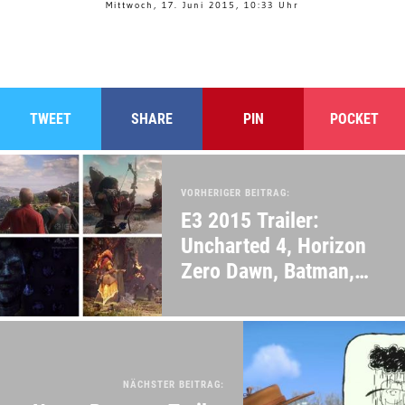
Mittwoch, 17. Juni 2015, 10:33 Uhr
TWEET
SHARE
PIN
POCKET
VORHERIGER BEITRAG:
E3 2015 Trailer:
Uncharted 4, Horizon
Zero Dawn, Batman,
Fable Legends & mehr
NÄCHSTER BEITRAG: