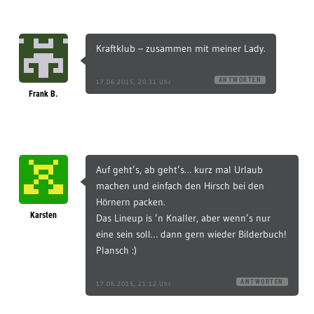
Kraftklub – zusammen mit meiner Lady.
ANTWORTEN
17.06.2015, 20:31 Uhr
Frank B.
Auf geht’s, ab geht’s… kurz mal Urlaub
machen und einfach den Hirsch bei den
Hörnern packen.
Karsten
Das Lineup is ’n Knaller, aber wenn’s nur
eine sein soll… dann gern wieder Bilderbuch!
Plansch :)
ANTWORTEN
17.06.2015, 21:12 Uhr