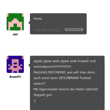
bosse
ANTWORTEN
17.06.2015, 21:19 Uhr
axel
yippie yippie yeah yippie yeah krawall und
remmidemmi!!!!!!!!!!!!!!!!!!
Natürlich DEICHKIND, was will man denn
BesserPC
auch sonst beim DEICHBRAND Festival
sehen??
Mit Jägermeister brennt der Deich natürlich
Doppelt gut.
;)