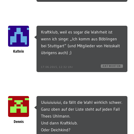
Kraftklub, weil es sogar die Wahrheit ist
wenn ich singe: „Ich komm aus Böblingen
bei Stuttgart“ (und Mitglieder von Heisskalt
Kathrin
übrigens auch) ;)
ANTWORTEN
17.06.2015, 12:32 Uhr
Uiuiuiuiuiui, da fällt die Wahl wirklich schwer.
Ganz oben auf der Liste steht auf jeden Fall
Thees Uhlmann.
Dennis
Und dann Kraftklub.
Oder Deichkind?