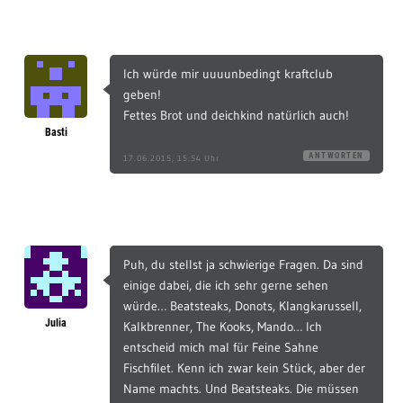
Ich würde mir uuuunbedingt kraftclub
geben!
Fettes Brot und deichkind natürlich auch!
Basti
ANTWORTEN
17.06.2015, 15:54 Uhr
Puh, du stellst ja schwierige Fragen. Da sind
einige dabei, die ich sehr gerne sehen
würde… Beatsteaks, Donots, Klangkarussell,
Julia
Kalkbrenner, The Kooks, Mando… Ich
entscheid mich mal für Feine Sahne
Fischfilet. Kenn ich zwar kein Stück, aber der
Name machts. Und Beatsteaks. Die müssen