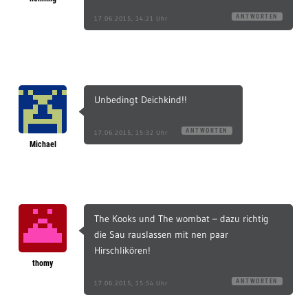
ANTWORTEN
17.06.2015, 14:21 Uhr
Unbedingt Deichkind!!
ANTWORTEN
17.06.2015, 15:32 Uhr
Michael
The Kooks und The wombat – dazu richtig
die Sau rauslassen mit nen paar
Hirschlikören!
thomy
ANTWORTEN
17.06.2015, 15:54 Uhr