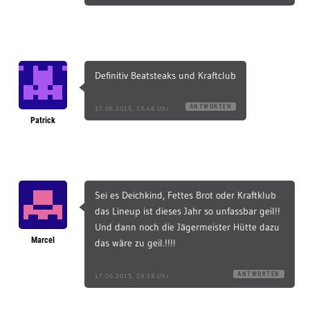
Definitiv Beatsteaks und Kraftclub
ANTWORTEN
17.06.2015, 19:48 Uhr
Patrick
Sei es Deichkind, Fettes Brot oder Kraftklub
das Lineup ist dieses Jahr so unfassbar geil!!
Und dann noch die Jägermeister Hütte dazu
Marcel
das wäre zu geil.!!!!
ANTWORTEN
17.06.2015, 19:58 Uhr