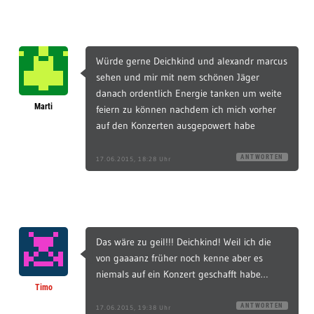
Würde gerne Deichkind und alexandr marcus
sehen und mir mit nem schönen Jäger
danach ordentlich Energie tanken um weite
Marti
feiern zu können nachdem ich mich vorher
auf den Konzerten ausgepowert habe
ANTWORTEN
17.06.2015, 18:28 Uhr
Das wäre zu geil!!! Deichkind! Weil ich die
von gaaaanz früher noch kenne aber es
niemals auf ein Konzert geschafft habe…
Timo
ANTWORTEN
17.06.2015, 19:38 Uhr