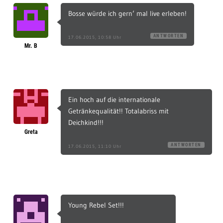
Bosse würde ich gern‘ mal live erleben!
ANTWORTEN
17.06.2015, 10:58 Uhr
Mr. B
Ein hoch auf die internationale
Getränkequalität!! Totalabriss mit
Deichkind!!!
Greta
ANTWORTEN
17.06.2015, 11:10 Uhr
Young Rebel Set!!!