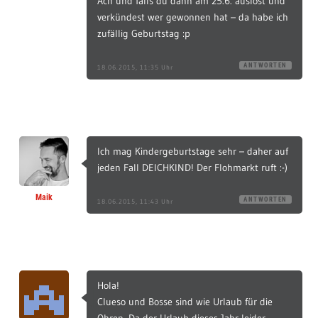
Ach und falls du dann am 25.6. auslost und
verkündest wer gewonnen hat – da habe ich
zufällig Geburtstag :p
ANTWORTEN
18.06.2015, 11:35 Uhr
Ich mag Kindergeburtstage sehr – daher auf
jeden Fall DEICHKIND! Der Flohmarkt ruft :-)
Maik
ANTWORTEN
18.06.2015, 11:43 Uhr
Hola!
Clueso und Bosse sind wie Urlaub für die
Ohren. Da der Urlaub dieses Jahr leider