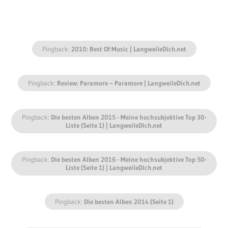
Pingback:
2010: Best Of Music | LangweileDich.net
Pingback:
Review: Paramore – Paramore | LangweileDich.net
Pingback:
Die besten Alben 2015 - Meine hochsubjektive Top 30-
Liste (Seite 1) | LangweileDich.net
Pingback:
Die besten Alben 2016 - Meine hochsubjektive Top 50-
Liste (Seite 1) | LangweileDich.net
Pingback:
Die besten Alben 2014 (Seite 1)