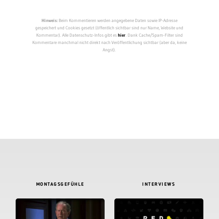
Hinweis:
Beim Kommentieren werden angegebene Daten sowie IP-Adresse
gespeichert und Cookies gesetzt (öffentlich sichtbar sind nur Name, Website und
Kommentar). Alle Datenschutz-Infos gibt es
hier
. Dank Cache/Spam-Filter sind
Kommentare manchmal nicht direkt nach Veröffentlichung sichtbar (aber da, keine
Angst).
MONTAGSGEFÜHLE
INTERVIEWS