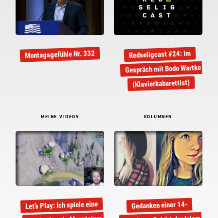
Montagsgefühle Nr. 332
Redseligcast #24: Im
Gespräch mit Bodo Wartke
(Klavierkabarettist)
MEINE VIDEOS
KOLUMNEN
Let’s Play: Ich spiele eine
Gedanken einer 14-