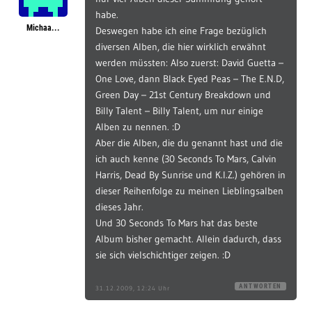
habe.
Michaa...
Deswegen habe ich eine Frage bezüglich
diversen Alben, die hier wirklich erwähnt
werden müssten: Also zuerst: David Guetta –
One Love, dann Black Eyed Peas – The E.N.D,
Green Day – 21st Century Breakdown und
Billy Talent – Billy Talent, um nur einige
Alben zu nennen. :D
Aber die Alben, die du genannt hast und die
ich auch kenne (30 Seconds To Mars, Calvin
Harris, Dead By Sunrise und K.I.Z.) gehören in
dieser Reihenfolge zu meinen Lieblingsalben
dieses Jahr.
Und 30 Seconds To Mars hat das beste
Album bisher gemacht. Allein dadurch, dass
sie sich vielschichtiger zeigen. :D
ANTWORTEN
31.12.2009, 12:24 Uhr