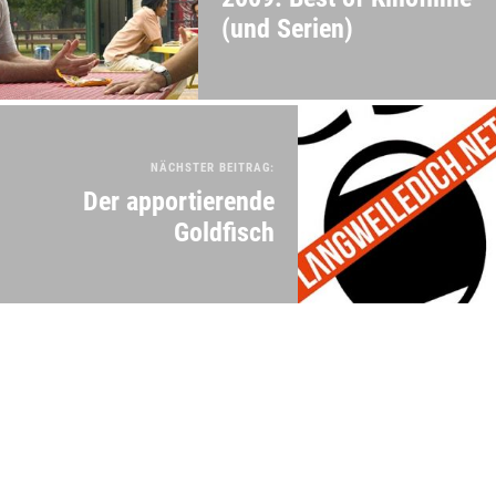
(und Serien)
NÄCHSTER BEITRAG:
Der apportierende
Goldfisch