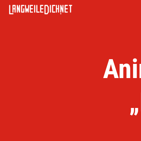
Ani
„