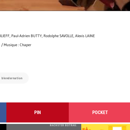
ILIEFF, Paul-Adrien BUTTY, Rodolphe SAVOLLE, Alexis LAINE
 / Musique : Chaper
:
blendernation
PIN
POCKET
NÄCHSTER BEITRAG: