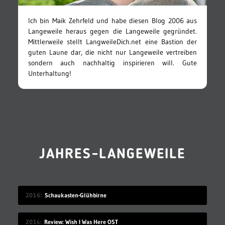
Ich bin Maik Zehrfeld und habe diesen Blog 2006 aus
Langeweile heraus gegen die Langeweile gegründet.
Mittlerweile stellt LangweileDich.net eine Bastion der
guten Laune dar, die nicht nur Langeweile vertreiben
sondern auch nachhaltig inspirieren will. Gute
Unterhaltung!
JAHRES-LANGEWEILE
2016
Schaukasten-Glühbirne
2014
Review: Wish I Was Here OST