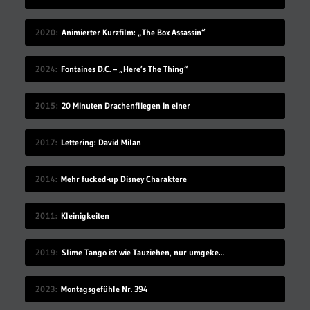
2020
Animierter Kurzfilm: „The Box Assassin“
2024
Fontaines D.C. – „Here’s The Thing“
2015
20 Minuten Drachenfliegen in einer
2017
Lettering: David Milan
2014
Mehr fucked-up Disney Charaktere
2011
Kleinigkeiten
2019
Slime Tango ist wie Tauziehen, nur umgekehrt
2023
Montagsgefühle Nr. 394