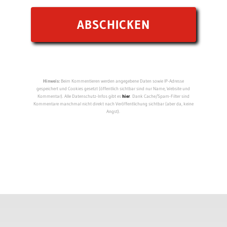
Hinweis:
Beim Kommentieren werden angegebene Daten sowie IP-Adresse
gespeichert und Cookies gesetzt (öffentlich sichtbar sind nur Name, Website und
Kommentar). Alle Datenschutz-Infos gibt es
hier
. Dank Cache/Spam-Filter sind
Kommentare manchmal nicht direkt nach Veröffentlichung sichtbar (aber da, keine
Angst).