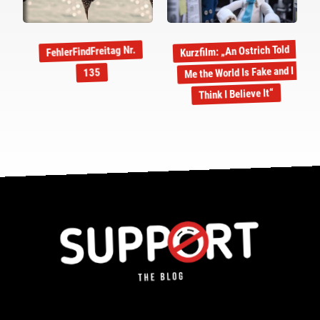
Kurzfilm: „An Ostrich Told
FehlerFindFreitag Nr.
Me the World Is Fake and I
135
Think I Believe It“