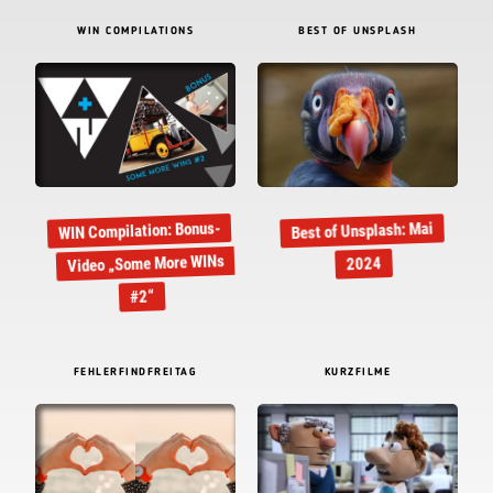
WIN COMPILATIONS
BEST OF UNSPLASH
WIN Compilation: Bonus-
Best of Unsplash: Mai
Video „Some More WINs
2024
#2“
FEHLERFINDFREITAG
KURZFILME