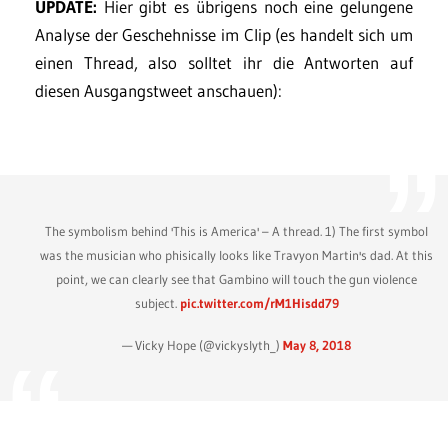
UPDATE:
Hier gibt es übrigens noch eine gelungene
Analyse der Geschehnisse im Clip (es handelt sich um
einen Thread, also solltet ihr die Antworten auf
diesen Ausgangstweet anschauen):
The symbolism behind 'This is America' – A thread. 1) The first symbol
was the musician who phisically looks like Travyon Martin's dad. At this
point, we can clearly see that Gambino will touch the gun violence
subject.
pic.twitter.com/rM1Hisdd79
— Vicky Hope (@vickyslyth_)
May 8, 2018