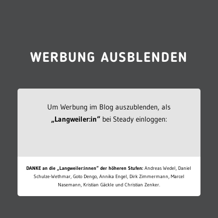
WERBUNG AUSBLENDEN
Um Werbung im Blog auszublenden, als
„Langweiler:in“
bei Steady einloggen:
DANKE an die „Langweiler:innen“ der höheren Stufen:
Andreas Wedel, Daniel
Schulze-Wethmar, Goto Dengo, Annika Engel, Dirk Zimmermann, Marcel
Nasemann, Kristian Gäckle und Christian Zenker.