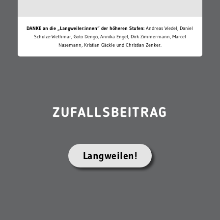
DANKE an die „Langweiler:innen“ der höheren Stufen:
Andreas Wedel, Daniel
Schulze-Wethmar, Goto Dengo, Annika Engel, Dirk Zimmermann, Marcel
Nasemann, Kristian Gäckle und Christian Zenker.
ZUFALLSBEITRAG
Langweilen!