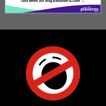
Lese weiter auf blog.alexander-a2.com →