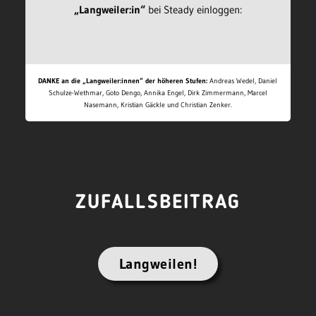
„Langweiler:in“
bei Steady einloggen:
DANKE an die „Langweiler:innen“ der höheren Stufen:
Andreas Wedel, Daniel
Schulze-Wethmar, Goto Dengo, Annika Engel, Dirk Zimmermann, Marcel
Nasemann, Kristian Gäckle und Christian Zenker.
ZUFALLSBEITRAG
Langweilen!