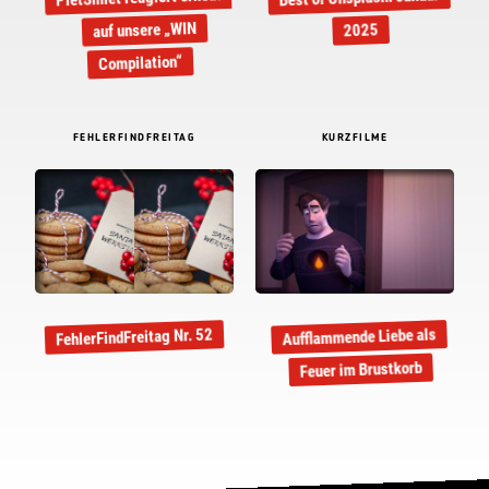
auf unsere „WIN
2025
Compilation“
FEHLERFINDFREITAG
KURZFILME
Aufflammende Liebe als
FehlerFindFreitag Nr. 52
Feuer im Brustkorb