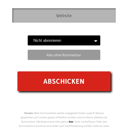
Abo ohne Kommentar
Hinweis:
Beim Kommentieren werden angegebene Daten sowie IP-Adresse
gespeichert und Cookies gesetzt (öffentlich sichtbar sind nur Name, Website und
Kommentar). Alle Datenschutz-Infos gibt es
hier
. Dank Cache/Spam-Filter sind
Kommentare manchmal nicht direkt nach Veröffentlichung sichtbar (aber da, keine