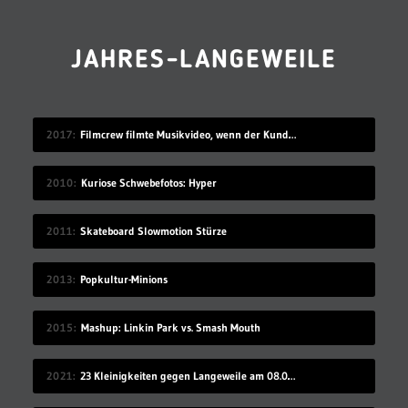
JAHRES-LANGEWEILE
2017
Filmcrew filmte Musikvideo, wenn der Kunde grad nicht hingeschaut hat
2010
Kuriose Schwebefotos: Hyper
2011
Skateboard Slowmotion Stürze
2013
Popkultur-Minions
2015
Mashup: Linkin Park vs. Smash Mouth
2021
23 Kleinigkeiten gegen Langeweile am 08.08.2021