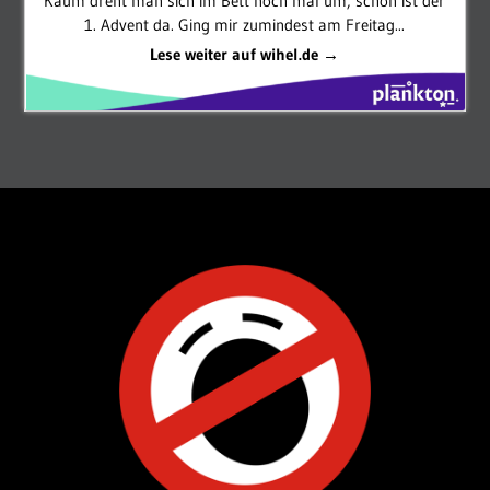
Kaum dreht man sich im Bett noch mal um, schon ist der
1. Advent da. Ging mir zumindest am Freitag...
Lese weiter auf wihel.de →