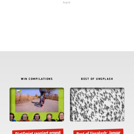
Angst).
WIN COMPILATIONS
BEST OF UNSPLASH
PietSmiet reagiert erneut
Best of Unsplash: Januar