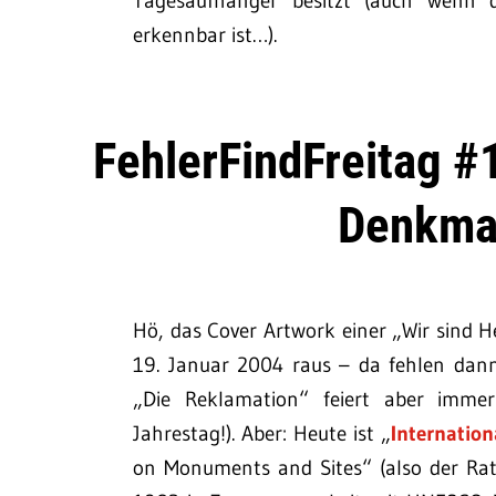
Tagesaufhänger besitzt (auch wenn di
erkennbar ist…).
FehlerFindFreitag #
Denkma
Hö, das Cover Artwork einer „Wir sind 
19. Januar 2004 raus – da fehlen dan
„Die Reklamation“ feiert aber imm
Jahrestag!). Aber: Heute ist „
Internatio
on Monuments and Sites“ (also der Rat 