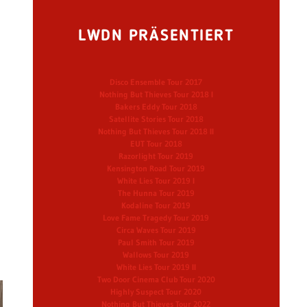
LWDN PRÄSENTIERT
Disco Ensemble Tour 2017
Nothing But Thieves Tour 2018 I
Bakers Eddy Tour 2018
Satellite Stories Tour 2018
Nothing But Thieves Tour 2018 II
EUT Tour 2018
Razorlight Tour 2019
Kensington Road Tour 2019
White Lies Tour 2019 I
The Hunna Tour 2019
Kodaline Tour 2019
Love Fame Tragedy Tour 2019
Circa Waves Tour 2019
Paul Smith Tour 2019
Wallows Tour 2019
White Lies Tour 2019 II
Two Door Cinema Club Tour 2020
Highly Suspect Tour 2020
Nothing But Thieves Tour 2022