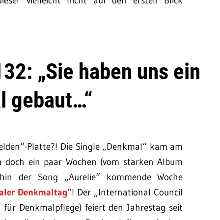
eser vielleicht nicht auf den ersten Blick
132: „Sie haben uns ein
l gebaut…“
Helden“-Platte?! Die Single „Denkmal“ kam am
n doch ein paar Wochen (vom starken Album
erhin der Song „Aurelie“ kommende Woche
naler Denkmaltag
“! Der „International Council
für Denkmalpflege) feiert den Jahrestag seit