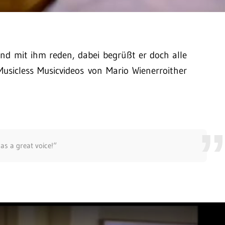
d mit ihm reden, dabei begrüßt er doch alle
usicless Musicvideos von Mario Wienerroither
has a great voice!“