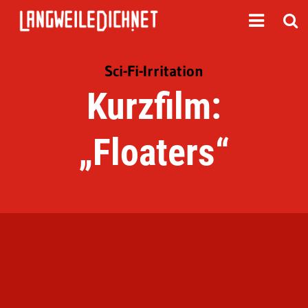
Sci-Fi-Irritation
Kurzfilm:
„Floaters“