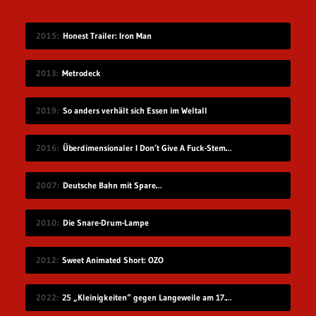
2015
Honest Trailer: Iron Man
2013
Metrodeck
2019
So anders verhält sich Essen im Weltall
2016
Überdimensionaler I Don’t Give A Fuck-Stempel
2007
Deutsche Bahn mit Spare…
2010
Die Snare-Drum-Lampe
2012
Sweet Animated Short: OZO
2022
25 „Kleinigkeiten“ gegen Langeweile am 17.07.2022