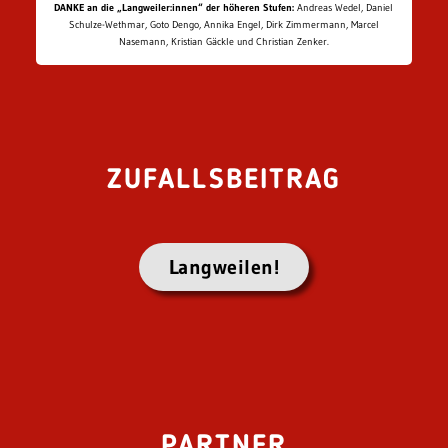
DANKE an die „Langweiler:innen“ der höheren Stufen:
Andreas Wedel, Daniel
Schulze-Wethmar, Goto Dengo, Annika Engel, Dirk Zimmermann, Marcel
Nasemann, Kristian Gäckle und Christian Zenker.
ZUFALLSBEITRAG
Langweilen!
PARTNER