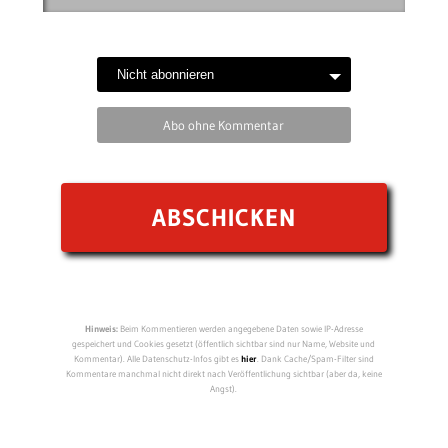
Abo ohne Kommentar
Hinweis:
Beim Kommentieren werden angegebene Daten sowie IP-Adresse
gespeichert und Cookies gesetzt (öffentlich sichtbar sind nur Name, Website und
Kommentar). Alle Datenschutz-Infos gibt es
hier
. Dank Cache/Spam-Filter sind
Kommentare manchmal nicht direkt nach Veröffentlichung sichtbar (aber da, keine
Angst).