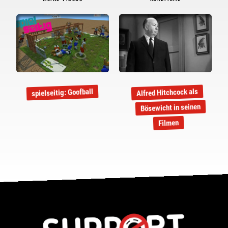
Alfred Hitchcock als
spielseitig: Goofball
Bösewicht in seinen
Filmen