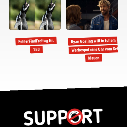
Ryan Gosling will in tollem
FehlerFindFreitag Nr.
Werbespot eine Uhr vom Set
153
klauen