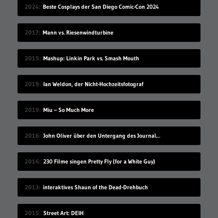
2024
Beste Cosplays der San Diego Comic-Con 2024
2017
Mann vs. Riesenwindturbine
2015
Mashup: Linkin Park vs. Smash Mouth
2019
Ian Weldon, der Nicht-Hochzeitsfotograf
2019
Miu – So Much More
2016
John Oliver über den Untergang des Journalismus
2016
230 Filme singen Pretty Fly (for a White Guy)
2013
interaktives Shaun of the Dead-Drehbuch
2015
Street Art: DEIH