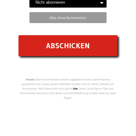
Abo ohne Kommentar
Hinweis:
Beim Kommentieren werden angegebene Daten sowie IP-Adresse
gespeichert und Cookies gesetzt (öffentlich sichtbar sind nur Name, Website und
Kommentar). Alle Datenschutz-Infos gibt es
hier
. Dank Cache/Spam-Filter sind
Kommentare manchmal nicht direkt nach Veröffentlichung sichtbar (aber da, keine
Angst).