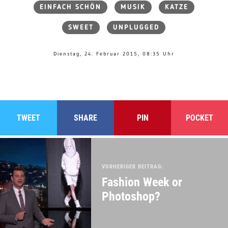
EINFACH SCHÖN
MUSIK
KATZE
SWEET
UNPLUGGED
Dienstag, 24. Februar 2015, 08:35 Uhr
TWEET
SHARE
PIN
POCKET
VORHERIGER BEITRAG:
Fashion Week or
Photoshop?