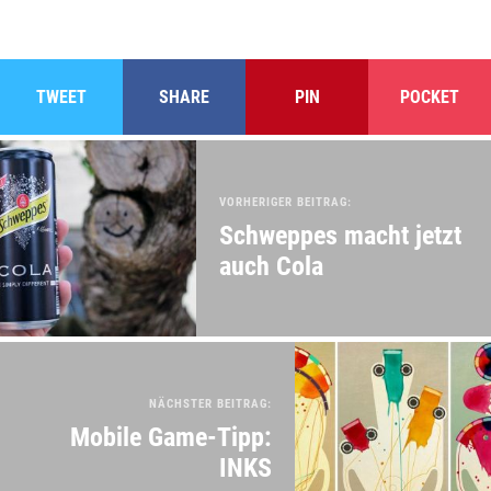
TWEET
SHARE
PIN
POCKET
VORHERIGER BEITRAG:
Schweppes macht jetzt
auch Cola
NÄCHSTER BEITRAG:
Mobile Game-Tipp:
INKS