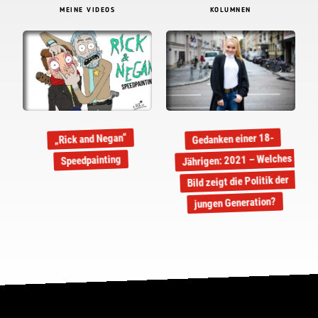
MEINE VIDEOS
KOLUMNEN
Gedanken einer 18-
„Rick and Negan“
Jährigen: 2021 – Welches
Speedpainting
Bild zeigt die Politik der
jungen Generation?