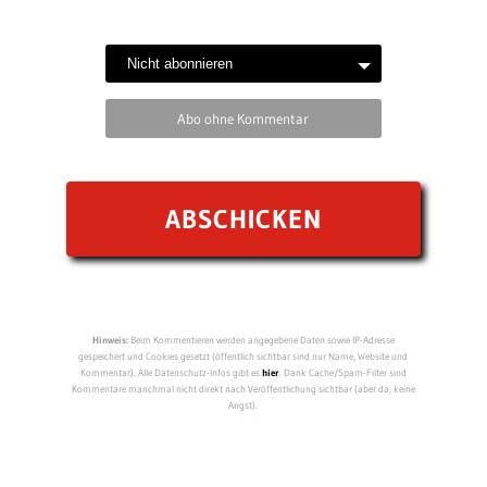
Abo ohne Kommentar
Hinweis:
Beim Kommentieren werden angegebene Daten sowie IP-Adresse
gespeichert und Cookies gesetzt (öffentlich sichtbar sind nur Name, Website und
Kommentar). Alle Datenschutz-Infos gibt es
hier
. Dank Cache/Spam-Filter sind
Kommentare manchmal nicht direkt nach Veröffentlichung sichtbar (aber da, keine
Angst).