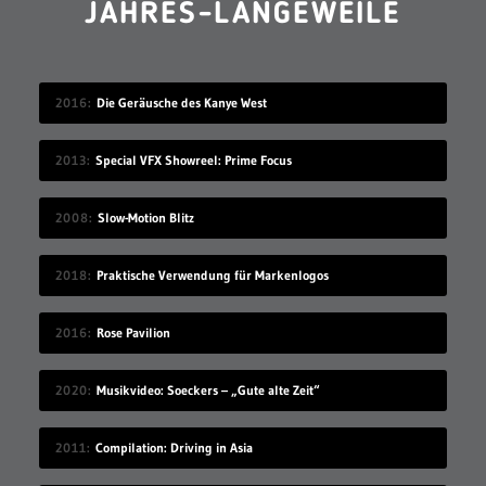
JAHRES-LANGEWEILE
2016
Die Geräusche des Kanye West
2013
Special VFX Showreel: Prime Focus
2008
Slow-Motion Blitz
2018
Praktische Verwendung für Markenlogos
2016
Rose Pavilion
2020
Musikvideo: Soeckers – „Gute alte Zeit“
2011
Compilation: Driving in Asia