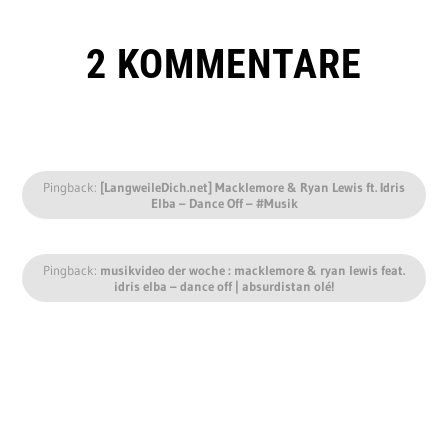
2 KOMMENTARE
Pingback:
[LangweileDich.net] Macklemore & Ryan Lewis ft. Idris
Elba – Dance Off – #Musik
Pingback:
musikvideo der woche : macklemore & ryan lewis feat.
idris elba – dance off | absurdistan olé!