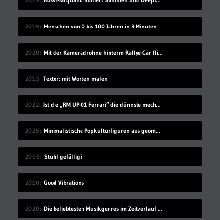
2019
Ross Marquand imitiert Stimmen und Deepfake die passenden Gesichter
2019
Menschen von 0 bis 100 Jahren in 3 Minuten
2020
Mit der Kameradrohne hinterm Rallye-Car fliegen
2013
Texter: mit Worten malen
2022
Ist die „RM UP-01 Ferrari“ die dünnste mechanische Uhr der Welt?
2025
Minimalistische Popkulturfiguren aus geometrischen Formen
2008
Stuhl gefällig?
2010
Good Vibrations
2020
Die beliebtesten Musikgenres im Zeitverlauf (1910-2019)