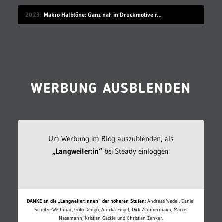
2023
Makro-Halbtöne: Ganz nah in Druckmotive reingezoomt
WERBUNG AUSBLENDEN
Um Werbung im Blog auszublenden, als
„Langweiler:in“
bei Steady einloggen:
DANKE an die „Langweiler:innen“ der höheren Stufen:
Andreas Wedel, Daniel
Schulze-Wethmar, Goto Dengo, Annika Engel, Dirk Zimmermann, Marcel
Nasemann, Kristian Gäckle und Christian Zenker.