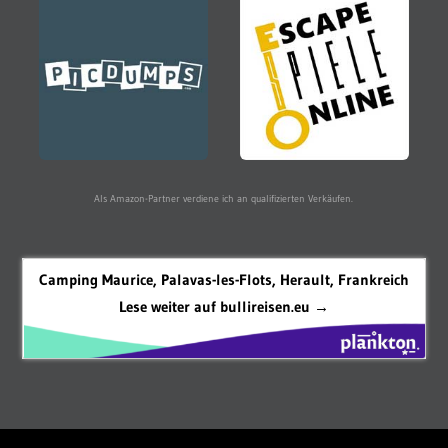
Als Amazon-Partner verdiene ich an qualifizierten Verkäufen.
Camping Maurice, Palavas-les-Flots, Herault, Frankreich
Lese weiter auf bullireisen.eu →