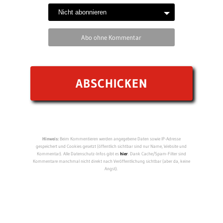
Abo ohne Kommentar
Hinweis:
Beim Kommentieren werden angegebene Daten sowie IP-Adresse
gespeichert und Cookies gesetzt (öffentlich sichtbar sind nur Name, Website und
Kommentar). Alle Datenschutz-Infos gibt es
hier
. Dank Cache/Spam-Filter sind
Kommentare manchmal nicht direkt nach Veröffentlichung sichtbar (aber da, keine
Angst).