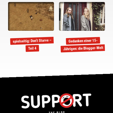
spielseitig: Don’t Starve –
Gedanken einer 15-
Jährigen: die Blogger-Welt
Teil 4