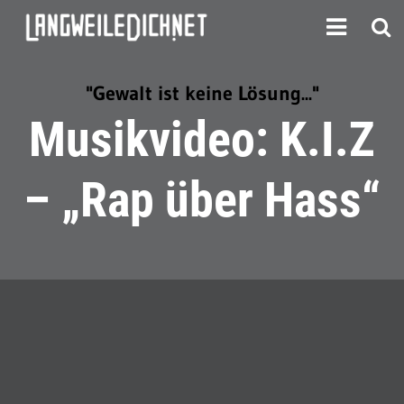
"Gewalt ist keine Lösung..."
Musikvideo: K.I.Z
– „Rap über Hass“