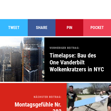
TWEET
SHARE
PIN
POCKET
VORHERIGER BEITRAG:
Timelapse: Bau des
One Vanderbilt
Wolkenkratzers in NYC
NÄCHSTER BEITRAG:
Montagsgefühle Nr.