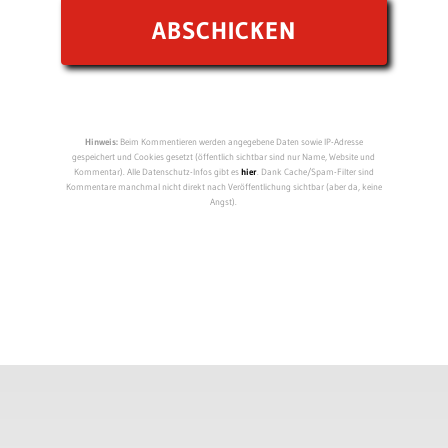
Hinweis:
Beim Kommentieren werden angegebene Daten sowie IP-Adresse
gespeichert und Cookies gesetzt (öffentlich sichtbar sind nur Name, Website und
Kommentar). Alle Datenschutz-Infos gibt es
hier
. Dank Cache/Spam-Filter sind
Kommentare manchmal nicht direkt nach Veröffentlichung sichtbar (aber da, keine
Angst).