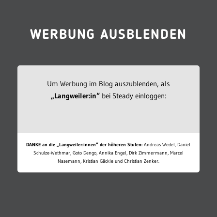
WERBUNG AUSBLENDEN
Um Werbung im Blog auszublenden, als
„Langweiler:in“
bei Steady einloggen:
DANKE an die „Langweiler:innen“ der höheren Stufen:
Andreas Wedel, Daniel
Schulze-Wethmar, Goto Dengo, Annika Engel, Dirk Zimmermann, Marcel
Nasemann, Kristian Gäckle und Christian Zenker.