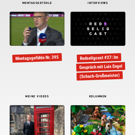
MONTAGSGEFÜHLE
INTERVIEWS
Montagsgefühle Nr. 395
Redseligcast #37: Im
Gespräch mit Luis Engel
(Schach-Großmeister)
MEINE VIDEOS
KOLUMNEN