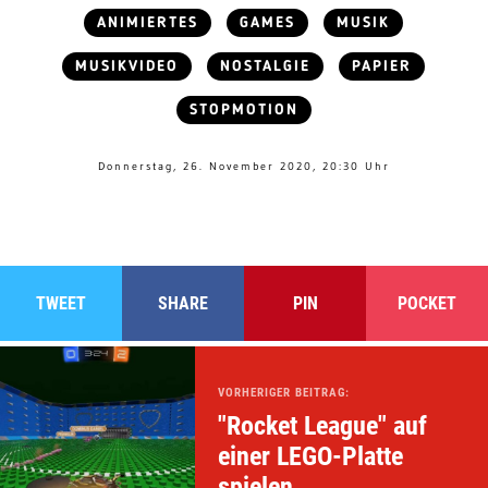
ANIMIERTES
GAMES
MUSIK
MUSIKVIDEO
NOSTALGIE
PAPIER
STOPMOTION
Donnerstag, 26. November 2020, 20:30 Uhr
TWEET
SHARE
PIN
POCKET
VORHERIGER BEITRAG:
"Rocket League" auf
einer LEGO-Platte
spielen