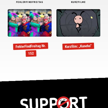
FEHLERFINDFREITAG
KURZFILME
FehlerFindFreitag Nr.
Kurzfilm: „Kuneho“
152