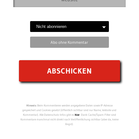
Abo ohne Kommentar
Hinweis:
Beim Kommentieren werden angegebene Daten sowie IP-Adresse
gespeichert und Cookies gesetzt (öffentlich sichtbar sind nur Name, Website und
Kommentar). Alle Datenschutz-Infos gibt es
hier
. Dank Cache/Spam-Filter sind
Kommentare manchmal nicht direkt nach Veröffentlichung sichtbar (aber da, keine
Angst).