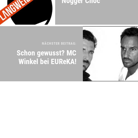
Nogger Choc
NÄCHSTER BEITRAG:
Schon gewusst? MC
Winkel bei EUReKA!