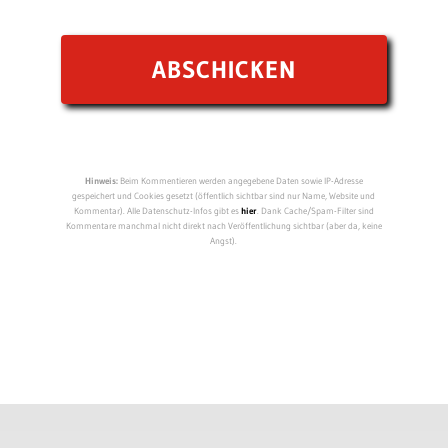
Hinweis:
Beim Kommentieren werden angegebene Daten sowie IP-Adresse
gespeichert und Cookies gesetzt (öffentlich sichtbar sind nur Name, Website und
Kommentar). Alle Datenschutz-Infos gibt es
hier
. Dank Cache/Spam-Filter sind
Kommentare manchmal nicht direkt nach Veröffentlichung sichtbar (aber da, keine
Angst).