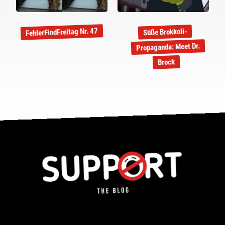
FehlerFindFreitag Nr. 47
Süße Brokkoli-
Propaganda: Meet Dr.
Brock