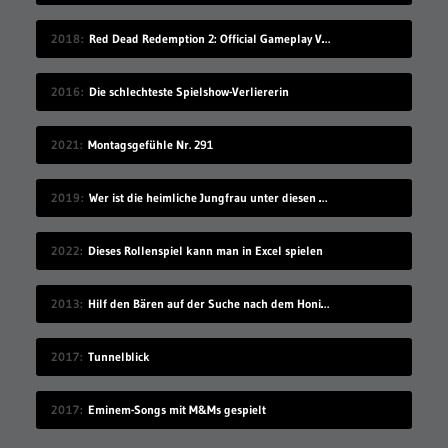
2018
Red Dead Redemption 2: Official Gameplay Video
2016
Die schlechteste Spielshow-Verliererin
2021
Montagsgefühle Nr. 291
2019
Wer ist die heimliche Jungfrau unter diesen 7 Sex-Erprobten?
2022
Dieses Rollenspiel kann man in Excel spielen
2013
Hilf den Bären auf der Suche nach dem Honigdieb
2017
Tunnelblick
2017
Eminem-Songs mit M&Ms gespielt