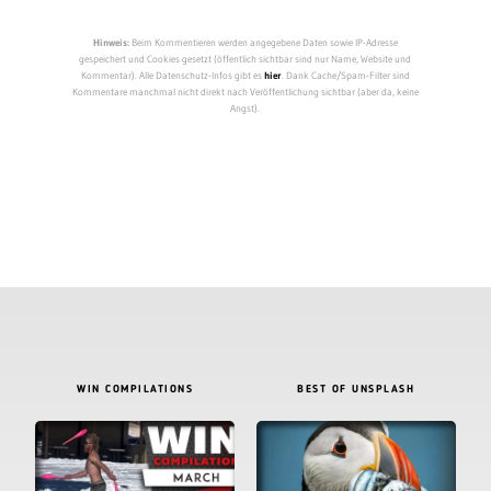
Hinweis:
Beim Kommentieren werden angegebene Daten sowie IP-Adresse
gespeichert und Cookies gesetzt (öffentlich sichtbar sind nur Name, Website und
Kommentar). Alle Datenschutz-Infos gibt es
hier
. Dank Cache/Spam-Filter sind
Kommentare manchmal nicht direkt nach Veröffentlichung sichtbar (aber da, keine
Angst).
WIN COMPILATIONS
BEST OF UNSPLASH