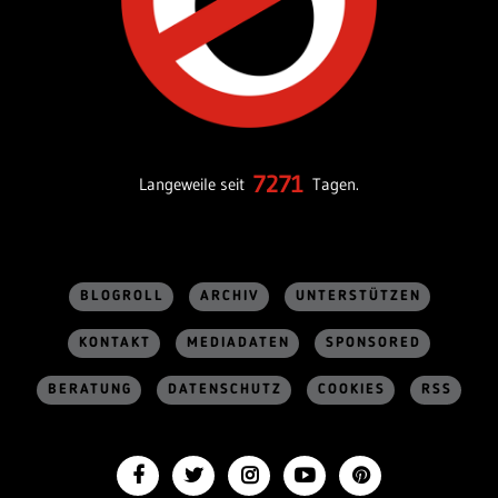
7271
Langeweile seit
Tagen.
BLOGROLL
ARCHIV
UNTERSTÜTZEN
KONTAKT
MEDIADATEN
SPONSORED
BERATUNG
DATENSCHUTZ
COOKIES
RSS