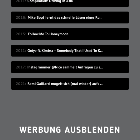
2011
Compilation: Driving in Asia
2016
Mike Boyd lernt das schnelle Lösen eines Rubik’s Cube
2015
Follow Me To Honeymoon
2011
Gotye ft. Kimbra – Somebody That I Used To Know
2017
Instagrammer @Nico sammelt Anfragen zu seinem Benutzernamen
2021
Remi Gaillard mogelt sich (mal wieder) aufs Volleyball-Mannschaftsfoto
WERBUNG AUSBLENDEN