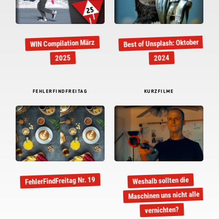
Best of Unsplash: Oktober
WIN Compilation März
2025
2024
FEHLERFINDFREITAG
KURZFILME
FehlerFindFreitag Nr. 19
Weshalb sollten die
Maschinen uns nicht alle
vernichten?