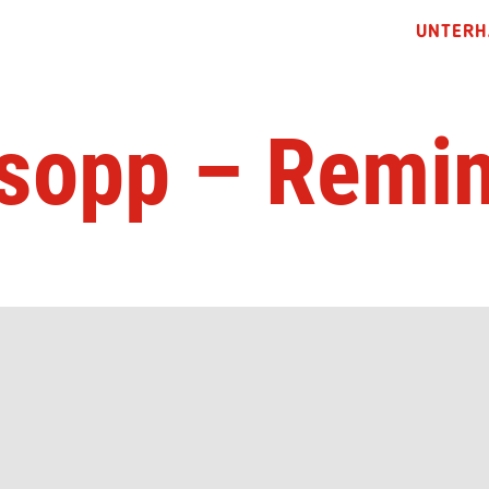
UNTERH
sopp – Remi