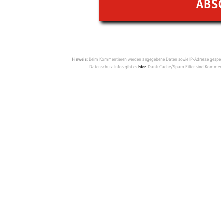
Hinweis:
Beim Kommentieren werden angegebene Daten sowie IP-Adresse gespeich
Datenschutz-Infos gibt es
hier
. Dank Cache/Spam-Filter sind Kommenta