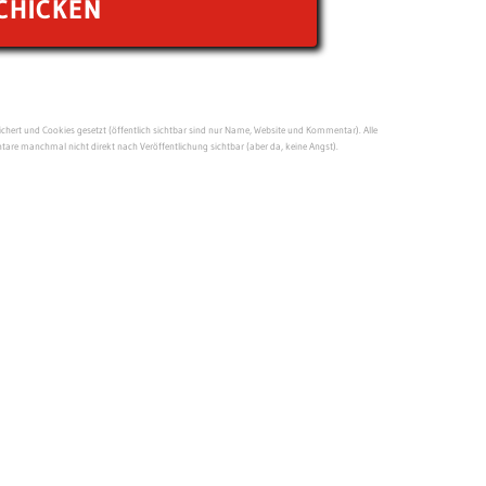
ert und Cookies gesetzt (öffentlich sichtbar sind nur Name, Website und Kommentar). Alle
re manchmal nicht direkt nach Veröffentlichung sichtbar (aber da, keine Angst).