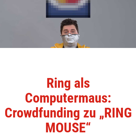
Ring als
Computermaus:
Crowdfunding zu „RING
MOUSE“