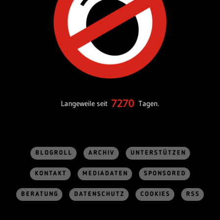
7270
Langeweile seit
Tagen.
BLOGROLL
ARCHIV
UNTERSTÜTZEN
KONTAKT
MEDIADATEN
SPONSORED
BERATUNG
DATENSCHUTZ
COOKIES
RSS