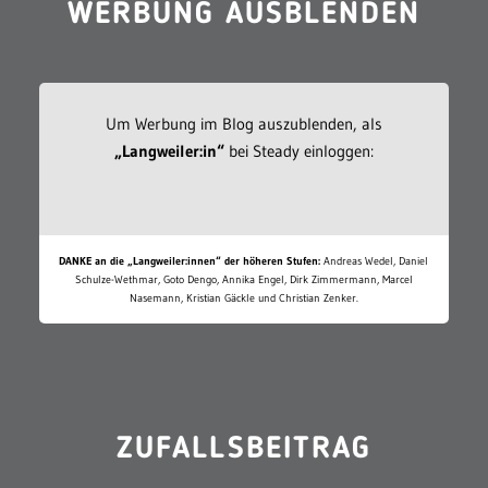
WERBUNG AUSBLENDEN
Um Werbung im Blog auszublenden, als
„Langweiler:in“
bei Steady einloggen:
DANKE an die „Langweiler:innen“ der höheren Stufen:
Andreas Wedel, Daniel
Schulze-Wethmar, Goto Dengo, Annika Engel, Dirk Zimmermann, Marcel
Nasemann, Kristian Gäckle und Christian Zenker.
ZUFALLSBEITRAG