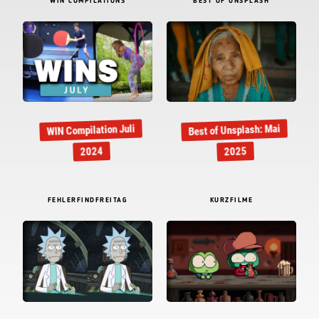
WIN COMPILATIONS
BEST OF UNSPLASH
Best of Unsplash: Mai
WIN Compilation Juli
2024
2025
FEHLERFINDFREITAG
KURZFILME