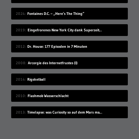
2024
Fontaines D.C. – „Here’s The Thing“
2019
Eingefrorenes New York City dank Superzeitlupe
2012
Dr. House: 177 Episoden in 7 Minuten
2008
Arcorgie des Internetfrustes (I)
2014
Rigsketball
2010
Flashmob Wasserschlacht
2013
Timelapse: was Curiosity so auf dem Mars macht