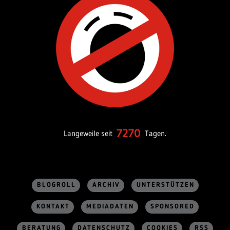
7270
Langeweile seit
Tagen.
BLOGROLL
ARCHIV
UNTERSTÜTZEN
KONTAKT
MEDIADATEN
SPONSORED
BERATUNG
DATENSCHUTZ
COOKIES
RSS