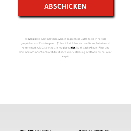
Hinweis:
Beim Kommentieren werden angegebene Daten sowie IP-Adresse
gespeichert und Cookies gesetzt (öffentlich sichtbar sind nur Name, Website und
Kommentar). Alle Datenschutz-Infos gibt es
hier
. Dank Cache/Spam-Filter sind
Kommentare manchmal nicht direkt nach Veröffentlichung sichtbar (aber da, keine
Angst).