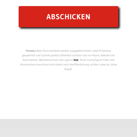
Hinweis:
Beim Kommentieren werden angegebene Daten sowie IP-Adresse
gespeichert und Cookies gesetzt (öffentlich sichtbar sind nur Name, Website und
Kommentar). Alle Datenschutz-Infos gibt es
hier
. Dank Cache/Spam-Filter sind
Kommentare manchmal nicht direkt nach Veröffentlichung sichtbar (aber da, keine
Angst).