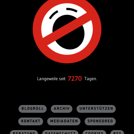
7270
Langeweile seit
Tagen.
BLOGROLL
ARCHIV
UNTERSTÜTZEN
KONTAKT
MEDIADATEN
SPONSORED
BERATUNG
DATENSCHUTZ
COOKIES
RSS