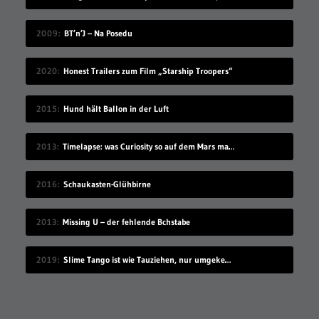
2009
BT’n’J – Na Posedu
2020
Honest Trailers zum Film „Starship Troopers“
2015
Hund hält Ballon in der Luft
2013
Timelapse: was Curiosity so auf dem Mars macht
2016
Schaukasten-Glühbirne
2013
Missing U – der fehlende Bchstabe
2019
Slime Tango ist wie Tauziehen, nur umgekehrt