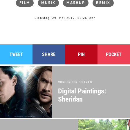
FILM
MUSIK
MASHUP
REMIX
Dienstag, 29. Mai 2012, 15:26 Uhr
TWEET
SHARE
PIN
POCKET
VORHERIGER BEITRAG:
Digital Paintings:
Sheridan