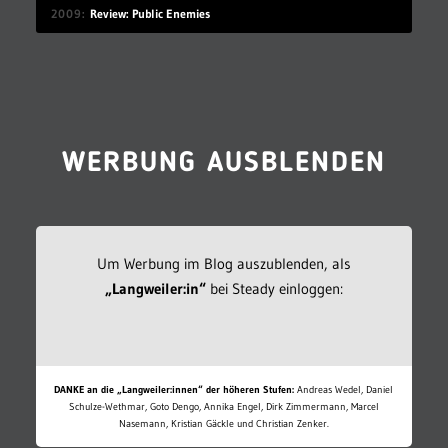
2009
Review: Public Enemies
WERBUNG AUSBLENDEN
Um Werbung im Blog auszublenden, als
„Langweiler:in“
bei Steady einloggen:
DANKE an die „Langweiler:innen“ der höheren Stufen:
Andreas Wedel, Daniel
Schulze-Wethmar, Goto Dengo, Annika Engel, Dirk Zimmermann, Marcel
Nasemann, Kristian Gäckle und Christian Zenker.