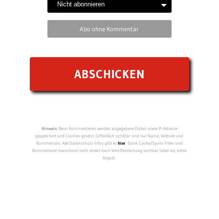
Abo ohne Kommentar
Hinweis:
Beim Kommentieren werden angegebene Daten sowie IP-Adresse
gespeichert und Cookies gesetzt (öffentlich sichtbar sind nur Name, Website und
Kommentar). Alle Datenschutz-Infos gibt es
hier
. Dank Cache/Spam-Filter sind
Kommentare manchmal nicht direkt nach Veröffentlichung sichtbar (aber da, keine
Angst).