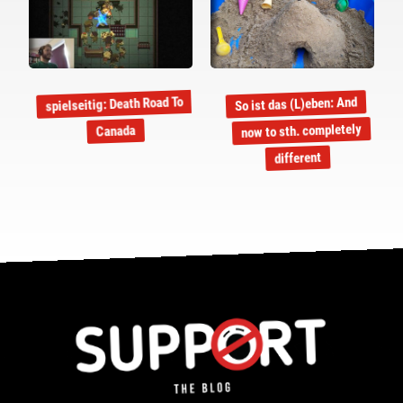
spielseitig: Death Road To
So ist das (L)eben: And
now to sth. completely
Canada
different