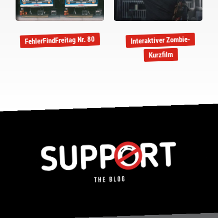
FehlerFindFreitag Nr. 80
Interaktiver Zombie-
Kurzfilm