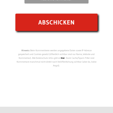
Hinweis:
Beim Kommentieren werden angegebene Daten sowie IP-Adresse
gespeichert und Cookies gesetzt (öffentlich sichtbar sind nur Name, Website und
Kommentar). Alle Datenschutz-Infos gibt es
hier
. Dank Cache/Spam-Filter sind
Kommentare manchmal nicht direkt nach Veröffentlichung sichtbar (aber da, keine
Angst).