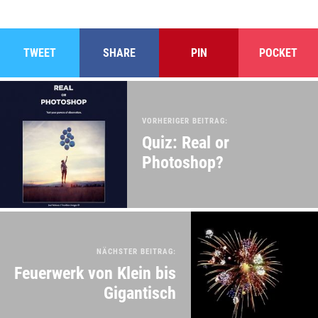
TWEET
SHARE
PIN
POCKET
VORHERIGER BEITRAG:
Quiz: Real or
Photoshop?
NÄCHSTER BEITRAG:
Feuerwerk von Klein bis
Gigantisch