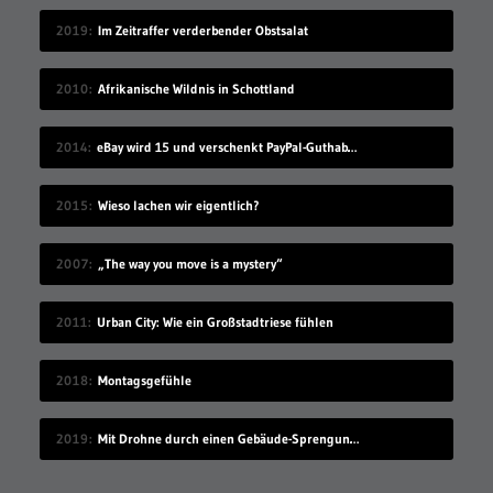
2019
Im Zeitraffer verderbender Obstsalat
2010
Afrikanische Wildnis in Schottland
2014
eBay wird 15 und verschenkt PayPal-Guthaben!
2015
Wieso lachen wir eigentlich?
2007
„The way you move is a mystery“
2011
Urban City: Wie ein Großstadtriese fühlen
2018
Montagsgefühle
2019
Mit Drohne durch einen Gebäude-Sprengung fliegen