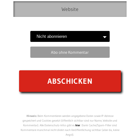
Abo ohne Kommentar
Hinweis:
Beim Kommentieren werden angegebene Daten sowie IP-Adresse
gespeichert und Cookies gesetzt (öffentlich sichtbar sind nur Name, Website und
Kommentar). Alle Datenschutz-Infos gibt es
hier
. Dank Cache/Spam-Filter sind
Kommentare manchmal nicht direkt nach Veröffentlichung sichtbar (aber da, keine
Angst).