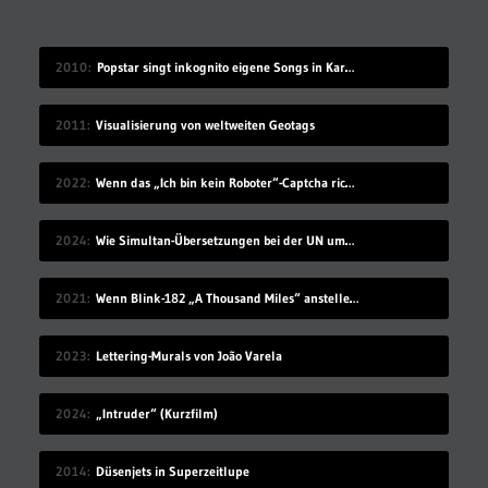
2010
Popstar singt inkognito eigene Songs in Karaokebar
2011
Visualisierung von weltweiten Geotags
2022
Wenn das „Ich bin kein Roboter“-Captcha richtig schwer ist…
2024
Wie Simultan-Übersetzungen bei der UN umgesetzt werden
2021
Wenn Blink-182 „A Thousand Miles“ anstelle Vanessa Carltons gesungen hätten
2023
Lettering-Murals von João Varela
2024
„Intruder“ (Kurzfilm)
2014
Düsenjets in Superzeitlupe