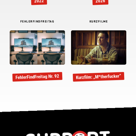
2022
2026
FEHLERFINDFREITAG
KURZFILME
Kurzfilm: „M*therfucker“
FehlerFindFreitag Nr. 92