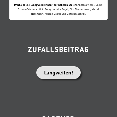
DANKE an die „Langweiler:innen“ der höheren Stufen:
Andreas Wedel, Daniel
Schulze-Wethmar, Goto Dengo, Annika Engel, Dirk Zimmermann, Marcel
Nasemann, Kristian Gäckle und Christian Zenker.
ZUFALLSBEITRAG
Langweilen!