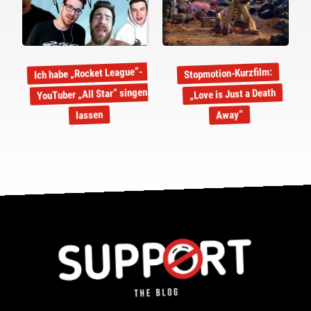
Ich habe „Rocket League“-
Stopmotion-Kurzfilm:
YouTuber „All Star“ singen
„Love is Just a Death
lassen
Away“