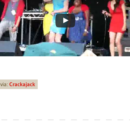
via:
Crackajack