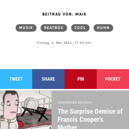
BEITRAG VON: MAIK
MUSIK
BEATBOX
COOL
HUHN
Freitag, 4. Mai 2012, 17:10 Uhr
TWEET
SHARE
PIN
POCKET
VORHERIGER BEITRAG:
The Surprise Demise of
Francis Cooper's
Mother