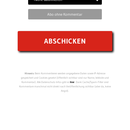
Abo ohne Kommentar
Hinweis:
Beim Kommentieren werden angegebene Daten sowie IP-Adresse
gespeichert und Cookies gesetzt (öffentlich sichtbar sind nur Name, Website und
Kommentar). Alle Datenschutz-Infos gibt es
hier
. Dank Cache/Spam-Filter sind
Kommentare manchmal nicht direkt nach Veröffentlichung sichtbar (aber da, keine
Angst).