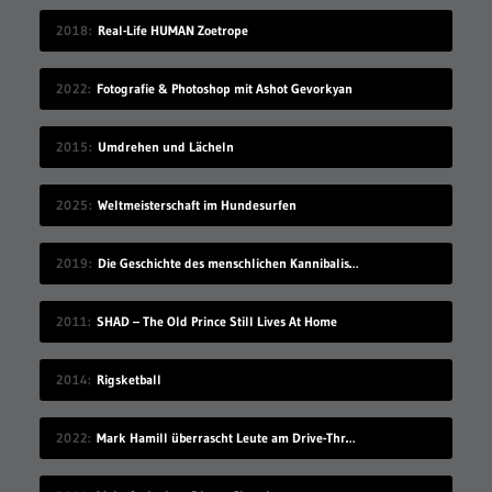
2018
Real-Life HUMAN Zoetrope
2022
Fotografie & Photoshop mit Ashot Gevorkyan
2015
Umdrehen und Lächeln
2025
Weltmeisterschaft im Hundesurfen
2019
Die Geschichte des menschlichen Kannibalismus
2011
SHAD – The Old Prince Still Lives At Home
2014
Rigsketball
2022
Mark Hamill überrascht Leute am Drive-Thru-Schalter