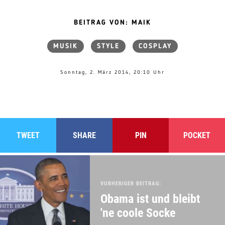
BEITRAG VON: MAIK
MUSIK
STYLE
COSPLAY
Sonntag, 2. März 2014, 20:10 Uhr
TWEET
SHARE
PIN
POCKET
VORHERIGER BEITRAG:
Obama ist und bleibt
'ne coole Socke