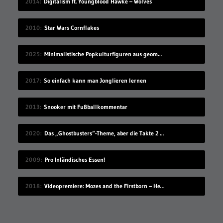
2014
Digitalism ft. Youngblood Hawke – Wolves
2010
Star Wars Cornflakes
2025
Minimalistische Popkulturfiguren aus geometrischen Formen
2017
So einfach kann man Jonglieren lernen
2013
Snooker mit Fußballkommentar
2020
Das „Ghostbusters“-Theme, aber die Takte 2 und 4 sind vertauscht
2009
Pro Inländisches Essen!
2018
Videopremiere: Mozes and the Firstborn – Hello