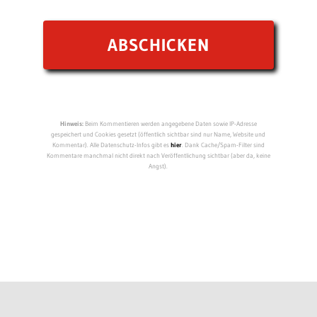
Hinweis:
Beim Kommentieren werden angegebene Daten sowie IP-Adresse
gespeichert und Cookies gesetzt (öffentlich sichtbar sind nur Name, Website und
Kommentar). Alle Datenschutz-Infos gibt es
hier
. Dank Cache/Spam-Filter sind
Kommentare manchmal nicht direkt nach Veröffentlichung sichtbar (aber da, keine
Angst).