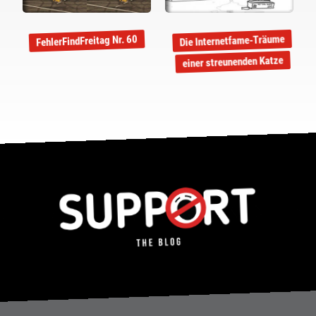
Die Internetfame-Träume
FehlerFindFreitag Nr. 60
einer streunenden Katze