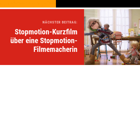
NÄCHSTER BEITRAG:
Stopmotion-Kurzfilm
über eine Stopmotion-
Filmemacherin