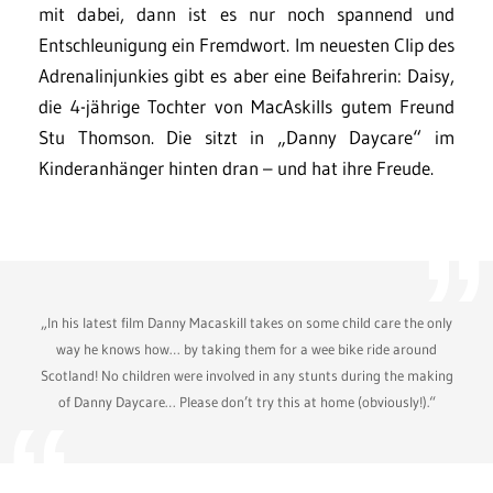
mit dabei, dann ist es nur noch spannend und
Entschleunigung ein Fremdwort. Im neuesten Clip des
Adrenalinjunkies gibt es aber eine Beifahrerin: Daisy,
die 4-jährige Tochter von MacAskills gutem Freund
Stu Thomson. Die sitzt in „Danny Daycare“ im
Kinderanhänger hinten dran – und hat ihre Freude.
„In his latest film Danny Macaskill takes on some child care the only
way he knows how… by taking them for a wee bike ride around
Scotland! No children were involved in any stunts during the making
of Danny Daycare… Please don’t try this at home (obviously!).“