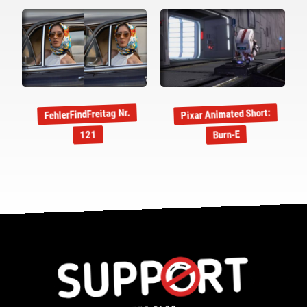
Pixar Animated Short:
FehlerFindFreitag Nr.
Burn-E
121