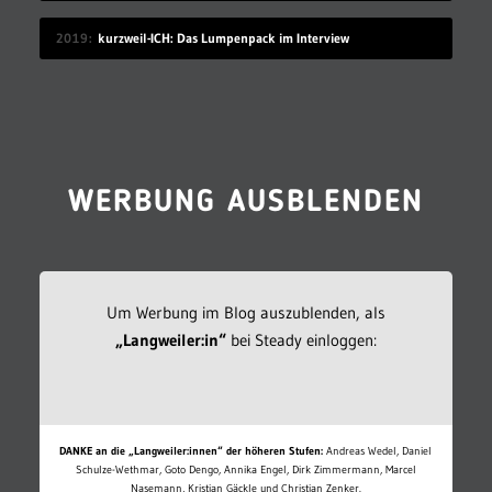
2019
kurzweil-ICH: Das Lumpenpack im Interview
WERBUNG AUSBLENDEN
Um Werbung im Blog auszublenden, als
„Langweiler:in“
bei Steady einloggen:
DANKE an die „Langweiler:innen“ der höheren Stufen:
Andreas Wedel, Daniel
Schulze-Wethmar, Goto Dengo, Annika Engel, Dirk Zimmermann, Marcel
Nasemann, Kristian Gäckle und Christian Zenker.