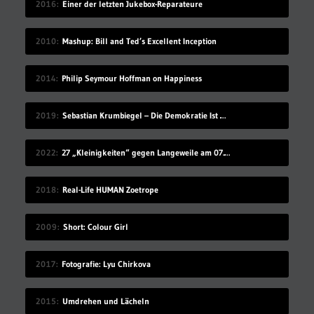
2016
Einer der letzten Jukebox-Reparateure
2010
Mashup: Bill and Ted’s Excellent Inception
2014
Philip Seymour Hoffman on Happiness
2019
Sebastian Krumbiegel – Die Demokratie Ist Weiblich
2022
27 „Kleinigkeiten“ gegen Langeweile am 07.08.2022
2018
Real-Life HUMAN Zoetrope
2009
Short: Colour Girl
2017
Fotografie: Lyu Chirkova
2015
Umdrehen und Lächeln