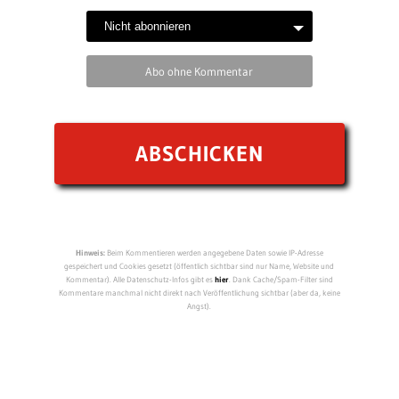
Abo ohne Kommentar
Hinweis:
Beim Kommentieren werden angegebene Daten sowie IP-Adresse
gespeichert und Cookies gesetzt (öffentlich sichtbar sind nur Name, Website und
Kommentar). Alle Datenschutz-Infos gibt es
hier
. Dank Cache/Spam-Filter sind
Kommentare manchmal nicht direkt nach Veröffentlichung sichtbar (aber da, keine
Angst).