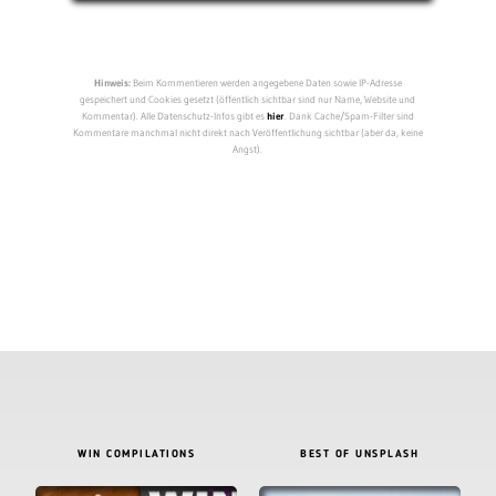
Hinweis:
Beim Kommentieren werden angegebene Daten sowie IP-Adresse
gespeichert und Cookies gesetzt (öffentlich sichtbar sind nur Name, Website und
Kommentar). Alle Datenschutz-Infos gibt es
hier
. Dank Cache/Spam-Filter sind
Kommentare manchmal nicht direkt nach Veröffentlichung sichtbar (aber da, keine
Angst).
WIN COMPILATIONS
BEST OF UNSPLASH