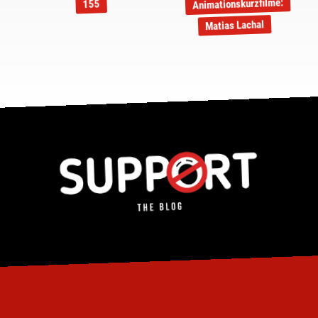
Animationskurzfilme:
155
Matias Lachal