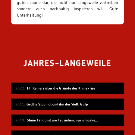
guten Laune dar, die nicht nur Langeweile vertreiben
sondern auch nachhaltig inspirieren will. Gute
Unterhaltung!
JAHRES-LANGEWEILE
2022
Till Reiners über die Gründe der Klimakrise
2011
Größte Stopmotion-Film der Welt: Gulp
2019
Slime Tango ist wie Tauziehen, nur umgekehrt