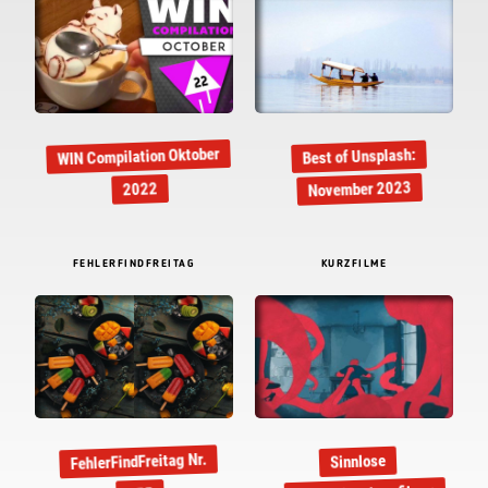
WIN Compilation Oktober
Best of Unsplash:
November 2023
2022
FEHLERFINDFREITAG
KURZFILME
FehlerFindFreitag Nr.
Sinnlose