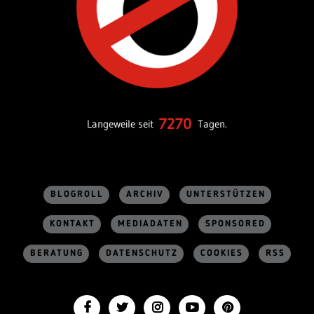
7270
Langeweile seit
Tagen.
BLOGROLL
ARCHIV
UNTERSTÜTZEN
KONTAKT
MEDIADATEN
SPONSORED
BERATUNG
DATENSCHUTZ
COOKIES
RSS