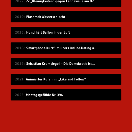
2022
27 „Kleinigkeiten“ gegen Langeweile am 07.08.2022
2010
Flashmob Wasserschlacht
2015
Hund hält Ballon in der Luft
2018
Smartphone-Kurzfilm übers Online-Dating auf Zugreise
2019
Sebastian Krumbiegel – Die Demokratie Ist Weiblich
2021
Animierter Kurzfilm: „Like and Follow“
2023
Montagsgefühle Nr. 394