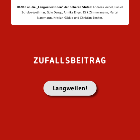
DANKE an die „Langweiler:innen“ der höheren Stufen:
Andreas Wedel, Daniel
Schulze-Wethmar, Goto Dengo, Annika Engel, Dirk Zimmermann, Marcel
Nasemann, Kristian Gäckle und Christian Zenker.
ZUFALLSBEITRAG
Langweilen!