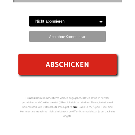
Abo ohne Kommentar
Hinweis:
Beim Kommentieren werden angegebene Daten sowie IP-Adresse
gespeichert und Cookies gesetzt (öffentlich sichtbar sind nur Name, Website und
Kommentar). Alle Datenschutz-Infos gibt es
hier
. Dank Cache/Spam-Filter sind
Kommentare manchmal nicht direkt nach Veröffentlichung sichtbar (aber da, keine
Angst).