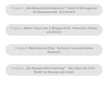
Pingback:
„Die Känguru-Verschwörung“: Trailer & Datingportal
für Querdenkende - Ernsthaft?!
Pingback:
Neuer Teaser zum 2. Känguru-Film - Premieren-Tickets
erhältlich!
Pingback:
Meine Woche (354) - Technisch unzureichender
Ausbruch
Pingback:
„Die Känguru-Verschwörung“ – Das Spiel zum Film -
Direkt im Browser oder mobil