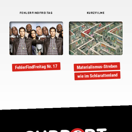
FEHLERFINDFREITAG
KURZFILME
Materialismus-Streben
FehlerFindFreitag Nr. 17
wie im Schlarattenland