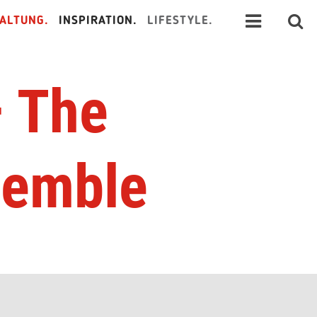
ALTUNG.
INSPIRATION.
LIFESTYLE.
– The
semble