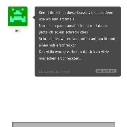
Kennt ihr schon diese krasse vidio aus denn
usa wo nan erstmals
Nur einen panoramablick hat und dann
letti
plötzlich so ein schreckliches
Schreiendes wesen von unten auftaucht und
einen voll erschreckt?
Das vidio wurde verboten da sich zu viele
menschen erschreckten..
ANTWORTEN
23.12.2013, 10:48 Uhr