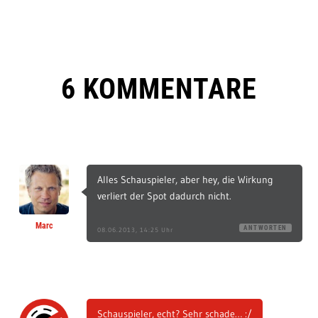
6 KOMMENTARE
Alles Schauspieler, aber hey, die Wirkung
verliert der Spot dadurch nicht.
Marc
ANTWORTEN
08.06.2013, 14:25 Uhr
Schauspieler, echt? Sehr schade… :/