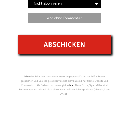
Abo ohne Kommentar
Hinweis:
Beim Kommentieren werden angegebene Daten sowie IP-Adresse
gespeichert und Cookies gesetzt (öffentlich sichtbar sind nur Name, Website und
Kommentar). Alle Datenschutz-Infos gibt es
hier
. Dank Cache/Spam-Filter sind
Kommentare manchmal nicht direkt nach Veröffentlichung sichtbar (aber da, keine
Angst).