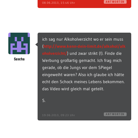
ANTWORTEN
08.06.2013, 15:46 Uhr
ich sag nur Alkoholverzicht wo er sein muss
(
http://www.kenn-dein-limit.de/alkohol/alk
oholverzicht/
) und zwar strikt (!). Finde die
Sascha
Werbung großartig gemacht. Ich frag mich
gerade, ob die Jungs vor dem SPiegel
eingeweiht waren? Also ich glaube ich hätte
echt den Schock meines Lebens bekommen.
das Video wird gleich mal geteilt.
S.
ANTWORTEN
19.06.2013, 09:23 Uhr