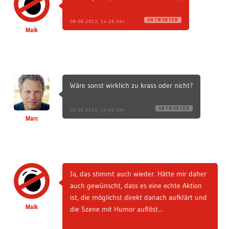
ANTWORTEN
08.06.2013, 14:26 Uhr
Maik
Wäre sonst wirklich zu krass oder nicht?
ANTWORTEN
08.06.2013, 14:46 Uhr
Marc
Ja, das stimmt auch wieder. Hätte mir daher
auch gewünscht, dass es eine echte Aktion
ist, die möglichst direkt danach aufklärt und
Maik
die Szene mit Humor auflöst…