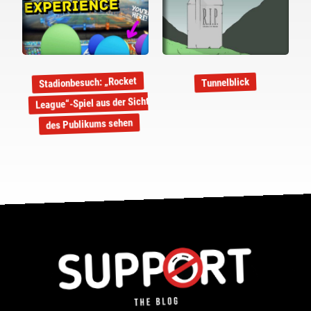
Stadionbesuch: „Rocket
Tunnelblick
League“-Spiel aus der Sicht
des Publikums sehen