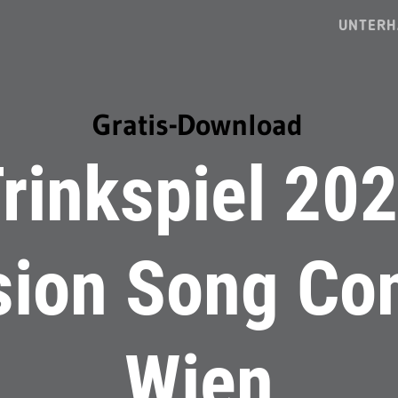
UNTERH
Gratis-Download
rinkspiel 20
sion Song Con
Wien