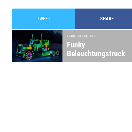
TWEET
SHARE
VORHERIGER BEITRAG:
Funky
Beleuchtungstruck