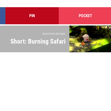
PIN
POCKET
NÄCHSTER BEITRAG:
Short: Burning Safari