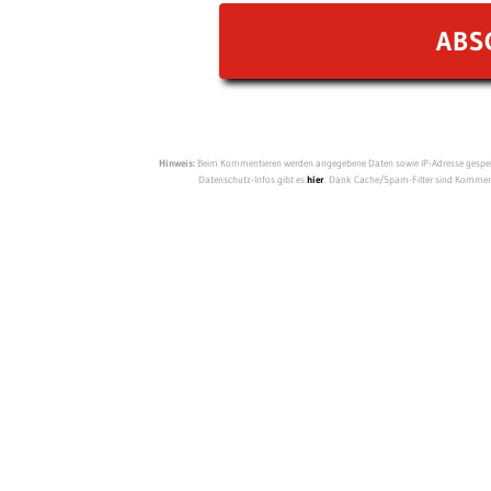
Hinweis:
Beim Kommentieren werden angegebene Daten sowie IP-Adresse gespeich
Datenschutz-Infos gibt es
hier
. Dank Cache/Spam-Filter sind Kommenta