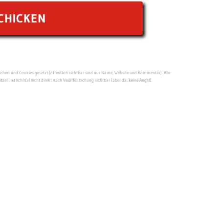
ert und Cookies gesetzt (öffentlich sichtbar sind nur Name, Website und Kommentar). Alle
re manchmal nicht direkt nach Veröffentlichung sichtbar (aber da, keine Angst).