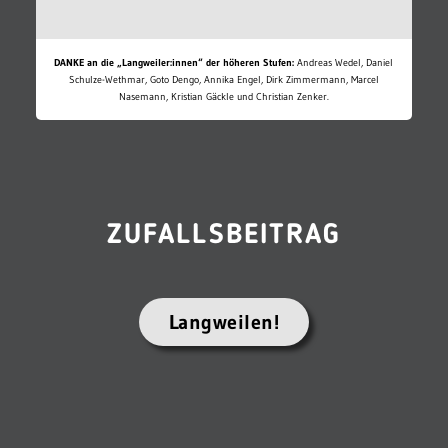
DANKE an die „Langweiler:innen“ der höheren Stufen:
Andreas Wedel, Daniel
Schulze-Wethmar, Goto Dengo, Annika Engel, Dirk Zimmermann, Marcel
Nasemann, Kristian Gäckle und Christian Zenker.
ZUFALLSBEITRAG
Langweilen!