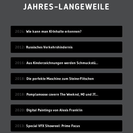
JAHRES-LANGEWEILE
2024
Wie kann man KI-Inhalte erkennen?
2012
Russisches Verkehrshindernis
2016
Aus Kinderzeichnungen werden Schmuckstücke
2018
Die perfekte Maschine zum Steine-Flitschen
2018
Pomplamoose covern The Weeknd, MJ und JT in sehr schönem Mashup
2020
Digital Paintings von Alexis Franklin
2013
Special VFX Showreel: Prime Focus