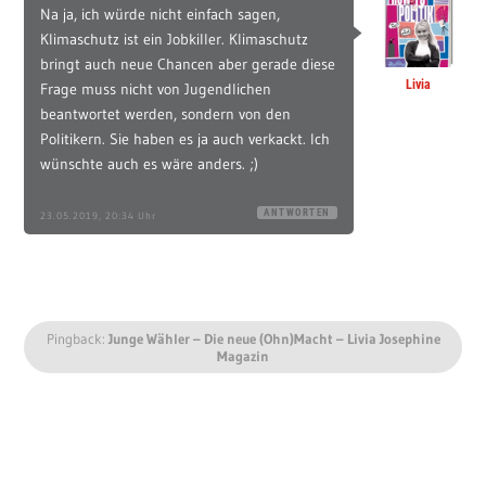
Na ja, ich würde nicht einfach sagen,
Klimaschutz ist ein Jobkiller. Klimaschutz
bringt auch neue Chancen aber gerade diese
Livia
Frage muss nicht von Jugendlichen
beantwortet werden, sondern von den
Politikern. Sie haben es ja auch verkackt. Ich
wünschte auch es wäre anders. ;)
ANTWORTEN
23.05.2019, 20:34 Uhr
Pingback:
Junge Wähler – Die neue (Ohn)Macht – Livia Josephine
Magazin