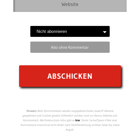
Abo ohne Kommentar
Hinweis:
Beim Kommentieren werden angegebene Daten sowie IP-Adresse
gespeichert und Cookies gesetzt (öffentlich sichtbar sind nur Name, Website und
Kommentar). Alle Datenschutz-Infos gibt es
hier
. Dank Cache/Spam-Filter sind
Kommentare manchmal nicht direkt nach Veröffentlichung sichtbar (aber da, keine
Angst).