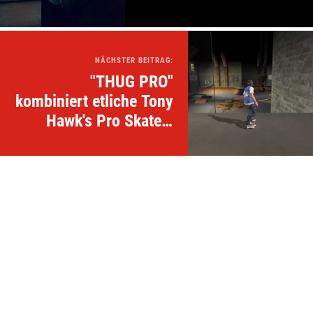
NÄCHSTER BEITRAG:
"THUG PRO"
kombiniert etliche Tony
Hawk's Pro Skater-
Spiele