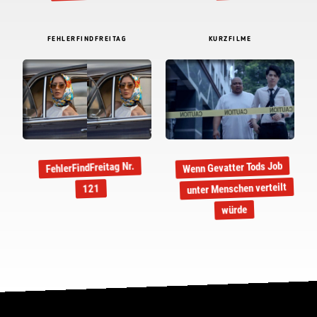
FEHLERFINDFREITAG
KURZFILME
Wenn Gevatter Tods Job
FehlerFindFreitag Nr.
unter Menschen verteilt
121
würde