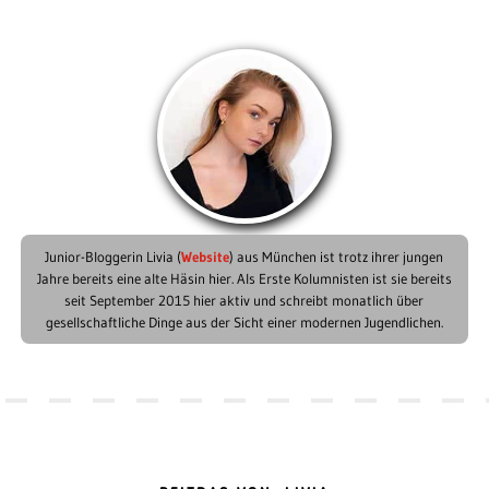
Junior-Bloggerin Livia (
Website
) aus München ist trotz ihrer jungen
Jahre bereits eine alte Häsin hier. Als Erste Kolumnisten ist sie bereits
seit September 2015 hier aktiv und schreibt monatlich über
gesellschaftliche Dinge aus der Sicht einer modernen Jugendlichen.