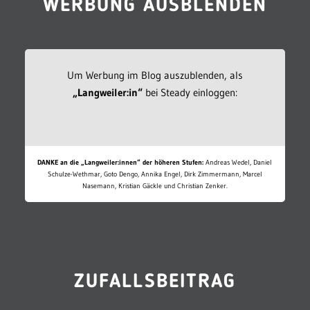
WERBUNG AUSBLENDEN
Um Werbung im Blog auszublenden, als
„Langweiler:in“
bei Steady einloggen:
DANKE an die „Langweiler:innen“ der höheren Stufen:
Andreas Wedel, Daniel
Schulze-Wethmar, Goto Dengo, Annika Engel, Dirk Zimmermann, Marcel
Nasemann, Kristian Gäckle und Christian Zenker.
ZUFALLSBEITRAG