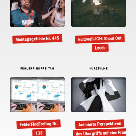
kurzweil-ICH: Shout Out
Montagsgefühle Nr. 445
Louds
FEHLERFINDFREITAG
KURZFILME
Animierte Perspektiven
FehlerFindFreitag Nr.
des Übergriffs auf eine Frau:
138