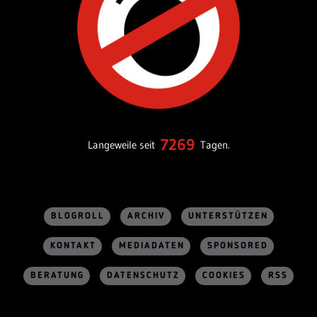
7269
Langeweile seit
Tagen.
BLOGROLL
ARCHIV
UNTERSTÜTZEN
KONTAKT
MEDIADATEN
SPONSORED
BERATUNG
DATENSCHUTZ
COOKIES
RSS