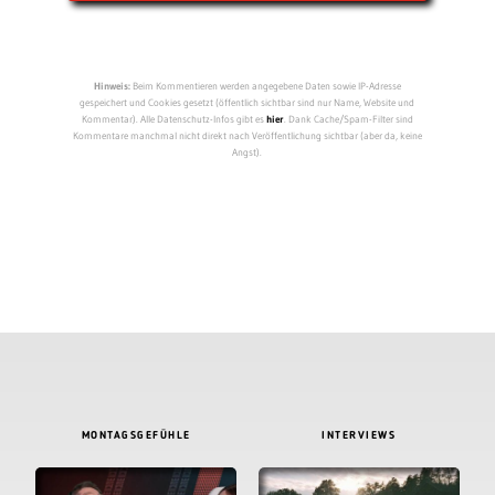
Hinweis:
Beim Kommentieren werden angegebene Daten sowie IP-Adresse
gespeichert und Cookies gesetzt (öffentlich sichtbar sind nur Name, Website und
Kommentar). Alle Datenschutz-Infos gibt es
hier
. Dank Cache/Spam-Filter sind
Kommentare manchmal nicht direkt nach Veröffentlichung sichtbar (aber da, keine
Angst).
MONTAGSGEFÜHLE
INTERVIEWS