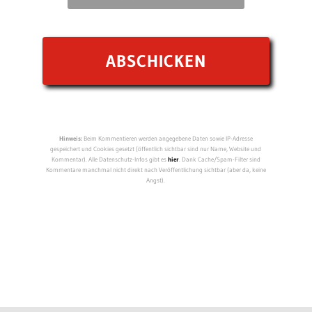
Hinweis:
Beim Kommentieren werden angegebene Daten sowie IP-Adresse
gespeichert und Cookies gesetzt (öffentlich sichtbar sind nur Name, Website und
Kommentar). Alle Datenschutz-Infos gibt es
hier
. Dank Cache/Spam-Filter sind
Kommentare manchmal nicht direkt nach Veröffentlichung sichtbar (aber da, keine
Angst).