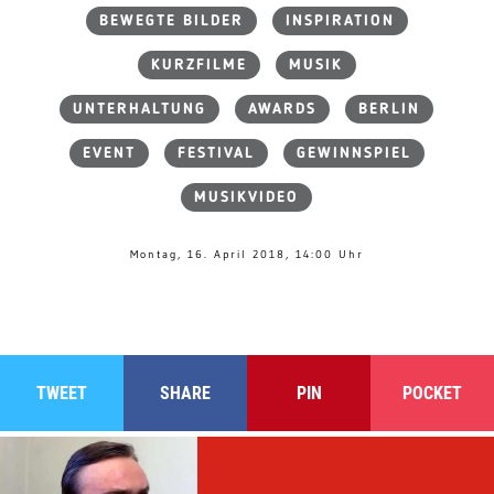
BEWEGTE BILDER
INSPIRATION
KURZFILME
MUSIK
UNTERHALTUNG
AWARDS
BERLIN
EVENT
FESTIVAL
GEWINNSPIEL
MUSIKVIDEO
Montag, 16. April 2018, 14:00 Uhr
TWEET
SHARE
PIN
POCKET