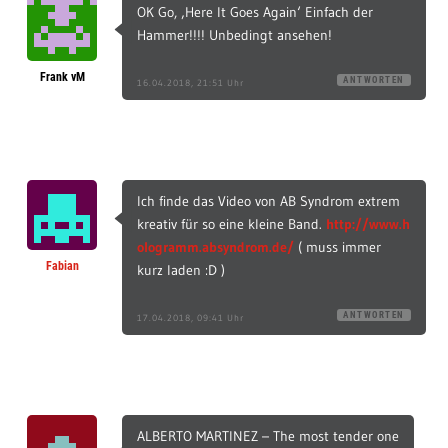
OK Go, ‚Here It Goes Again‘ Einfach der
Hammer!!!! Unbedingt ansehen!
Frank vM
ANTWORTEN
16.04.2018, 21:51 Uhr
Ich finde das Video von AB Syndrom extrem
kreativ für so eine kleine Band.
http://www.h
ologramm.absyndrom.de/
( muss immer
Fabian
kurz laden :D )
ANTWORTEN
17.04.2018, 09:41 Uhr
ALBERTO MARTINEZ – The most tender one