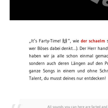
„It’s Farty-Time! 🙌“, wie
der schaelm
s
wer Böses dabei denkt…). Der Herr hand
haben wir ja alle schon einmal gemac
sondern auch deren Längen auf den Pu
ganze Songs in einem und ohne Schnit
Talent, du musst deines nur entdecken!
All sounds you can here are farted an