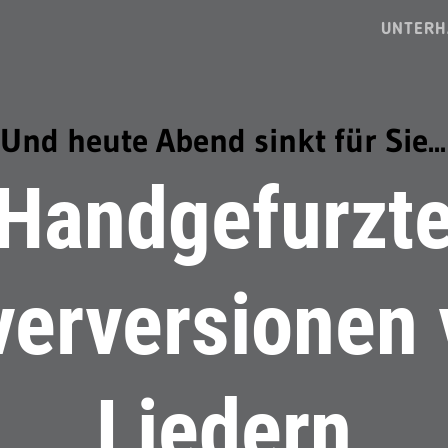
UNTERH
Und heute Abend sinkt für Sie...
Handgefurzt
verversionen 
Liedern