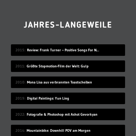
JAHRES-LANGEWEILE
2015
Review: Frank Turner – Positive Songs For Negative People
2011
Größte Stopmotion-Film der Welt: Gulp
2010
Mona Lisa aus verbrannten Toastscheiben
2019
Digital Paintings: Yun Ling
2022
Fotografie & Photoshop mit Ashot Gevorkyan
2014
Mountainbike: Downhill POV am Morgen