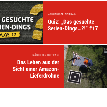
VORHERIGER BEITRAG:
Quiz: „Das gesuchte
Serien-Dings…?!“ #17
NÄCHSTER BEITRAG:
Das Leben aus der
Sicht einer Amazon-
Lieferdrohne