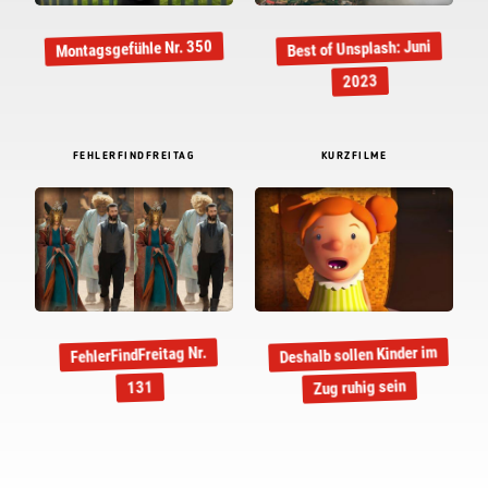
Montagsgefühle Nr. 350
Best of Unsplash: Juni
2023
FEHLERFINDFREITAG
KURZFILME
Deshalb sollen Kinder im
FehlerFindFreitag Nr.
Zug ruhig sein
131