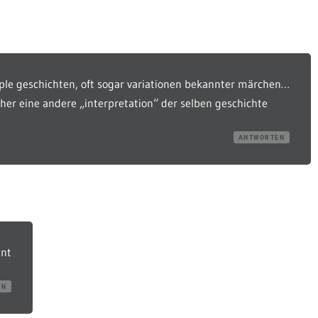
imple geschichten, oft sogar variationen bekannter märchen…
eher eine andere „interpretation“ der selben geschichte
ANTWORTEN
nnt
EN