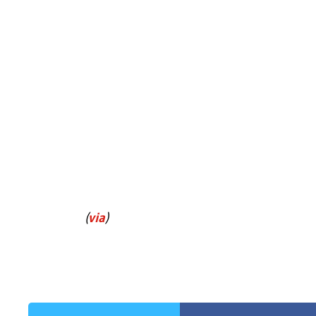
(
via
)