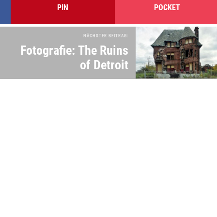
PIN
POCKET
NÄCHSTER BEITRAG:
Fotografie: The Ruins
of Detroit