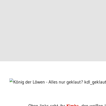
Oben links seht ihr
Kimba
, den weißen 