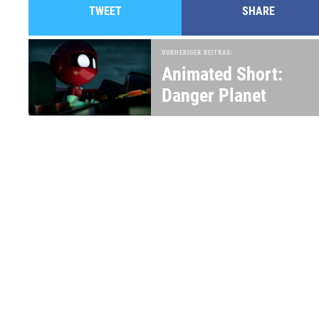
TWEET
SHARE
VORHERIGER BEITRAG:
Animated Short:
Danger Planet